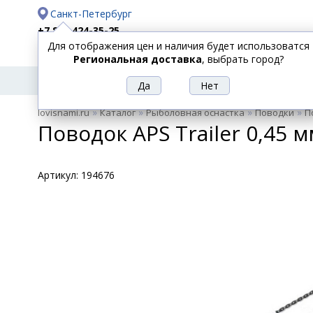
Санкт-Петербург
+7 812 424-35-25
Для отображения цен и наличия будет использоватся
Доставка
Оплата
Региональная доставка
, выбрать город?
УДИЛИЩА
СПИННИНГИ
КАТУШКИ
ПРИ
РЫБОЛОВНЫЕ
»
»
»
»
lovisnami.ru
Каталог
Рыболовная оснастка
Поводки
П
ТОВАРЫ
Поводок APS Trailer 0,45 мм
Артикул:
194676