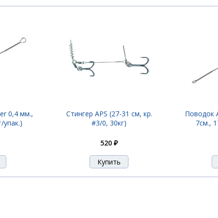
er 0,4 мм.,
Стингер APS (27-31 см, кр.
Поводок AP
т/упак.)
#3/0, 30кг)
7см., 1
520 ₽