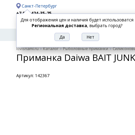
Санкт-Петербург
+7 812 424-35-25
Для отображения цен и наличия будет использоватся
Доставка
Оплата
Региональная доставка
, выбрать город?
УДИЛИЩА
СПИННИНГИ
КАТУШКИ
ПРИ
РЫБОЛОВНЫЕ
»
»
»
lovisnami.ru
Каталог
Рыболовные приманки
Силиконов
ТОВАРЫ
Приманка Daiwa BAIT JUN
Артикул:
142367