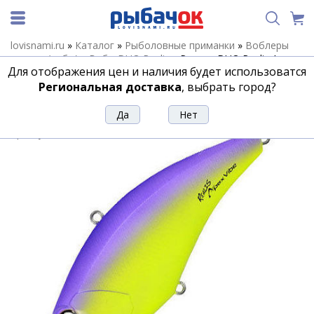
lovisnami.ru
»
Каталог
»
Рыболовные приманки
»
Воблеры
зимние (вибы)
»
Вибы DUO Realis
»
Ратлин DUO Realis Apex
Для отображения цен и наличия будет использоватся
Vibe F85 85mm Apex Chart ACC3273
Региональная доставка
, выбрать город?
Ратлин DUO Realis Apex Vibe F85 85mm
Apex Chart ACC3273
Артикул:
203561