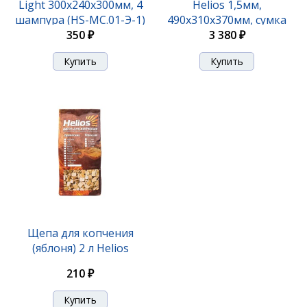
Light 300x240x300мм, 4
Helios 1,5мм,
шампура (HS-МC.01-Э-1)
490x310x370мм, сумка
350 ₽
(T-M06-1.5-S)
3 380 ₽
Щепа для копчения
(яблоня) 2 л Helios
210 ₽