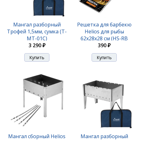
Мангал разборный
Решетка для барбекю
Трофей 1,5мм, сумка (T-
Helios для рыбы
MT-01С)
62х28х28 см (HS-RB
3 290 ₽
SY280)
390 ₽
Мангал сборный Helios
Мангал разборный