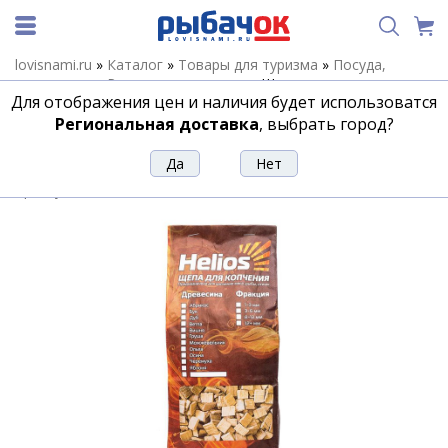
lovisnami.ru
»
Каталог
»
Товары для туризма
»
Посуда,
аксессуары
»
Решетки, коптильни
»
Щепа для копчения
Для отображения цен и наличия будет использоватся
(вишня) 2 л Helios
Региональная доставка
, выбрать город?
Щепа для копчения (вишня) 2 л
Helios
Артикул:
204085