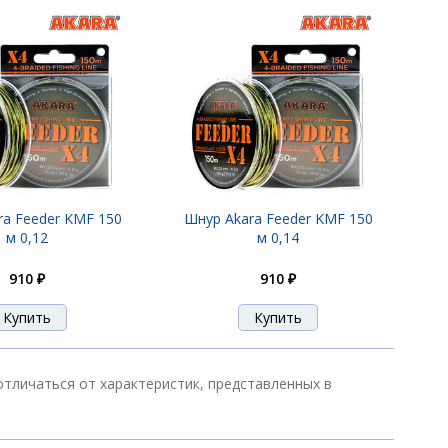
ra Feeder KMF 150
Шнур Akara Feeder KMF 150
м 0,12
м 0,14
910 ₽
910 ₽
отличаться от характеристик, представленных в