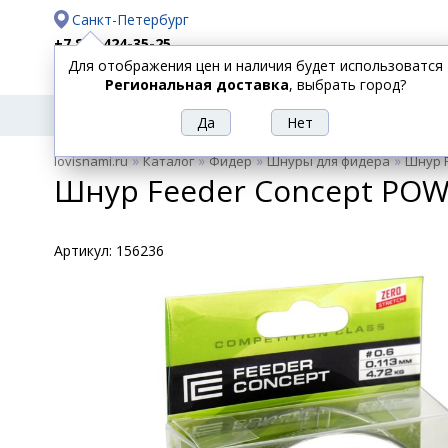
Санкт-Петербург
+7 812 424-35-25
Для отображения цен и наличия будет использоватся
Доставка
Оплата
Региональная доставка
, выбрать город?
УДИЛИЩА
СПИННИНГИ
КАТУШКИ
ПРИ
РЫБОЛОВНЫЕ
»
»
»
»
lovisnami.ru
Каталог
Фидер
Шнуры для фидера
Шнур F
ТОВАРЫ
Шнур Feeder Concept POW
Артикул:
156236