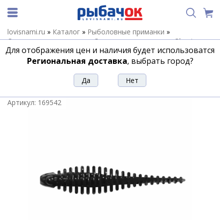
lovisnami.ru
»
Каталог
»
Рыболовные приманки
»
Силиконовые приманки
»
Силиконовые приманки Phantom
Для отображения цен и наличия будет использоватся
(Stinger)
»
Силиконовые приманки Stinger Trouter
»
Силикон
PHANTOM Trouter 2" #024 (10шт)
Региональная доставка
, выбрать город?
Силикон PHANTOM Trouter 2" #024
(10шт)
Артикул:
169542