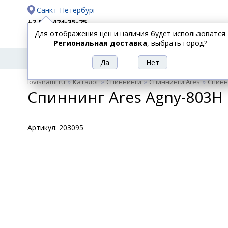
Санкт-Петербург
+7 812 424-35-25
Для отображения цен и наличия будет использоватся
Доставка
Оплата
Региональная доставка
, выбрать город?
УДИЛИЩА
СПИННИНГИ
КАТУШКИ
ПРИ
РЫБОЛОВНЫЕ
»
»
»
»
lovisnami.ru
Каталог
Спиннинги
Спиннинги Ares
Спинни
ТОВАРЫ
Спиннинг Ares Agny-803H 1
Артикул:
203095