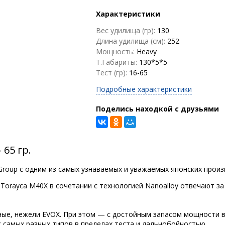
Характеристики
Вес удилища (гр):
130
Длина удилища (см):
252
Мощность:
Heavy
Т.Габариты:
130*5*5
Тест (гр):
16-65
Подробные характеристики
Поделись находкой с друзьями
65 гр.
oup с одним из самых узнаваемых и уважаемых японских произв
Torayca M40X в сочетании с технологией Nanoalloy отвечают з
ные, нежели EVOX. При этом — с достойным запасом мощности в
самых разных типов в пределах теста и дальнобойностью.