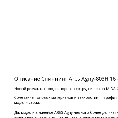
Описание Спиннинг Ares Agny-803H 16 - 
Новый результат плодотворного сотрудничества MIDA Gr
Сочетание топовых материалов и технологий — графит 
модели серии.
Да, модели в линейке ARES Agny немного более деликат
«заряженностью», комфортностью в анимации приманок 