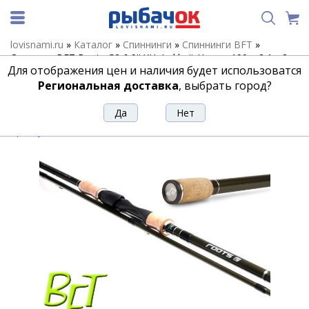
lovisnami.ru
»
Каталог
»
Спиннинги
»
Спиннинги BFT
»
Спиннинг BFT Roots G2 6,9'' XH, Jerkbait Heavy -190g, 2,1м 2-
Для отображения цен и наличия будет использоватся
част каст
Региональная доставка
, выбрать город?
Спиннинг BFT Roots G2 6,9'' XH,
Jerkbait Heavy -190g, 2,1м 2-част каст
Артикул:
148969