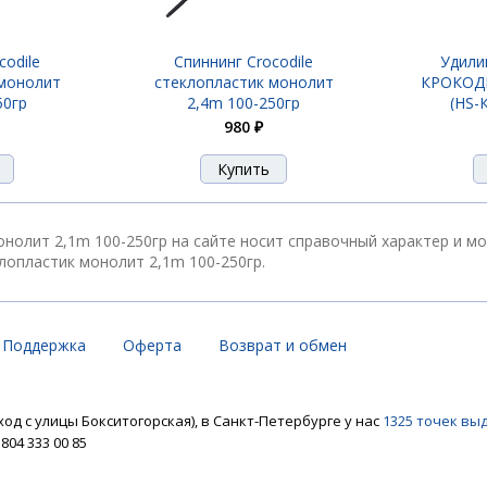
codile
Спиннинг Crocodile
Удили
 монолит
стеклопластик монолит
КРОКОДИ
50гр
2,4m 100-250гр
(HS-К
980 ₽
онолит 2,1m 100-250гр на сайте носит справочный характер и м
лопластик монолит 2,1m 100-250гр.
Поддержка
Оферта
Возврат и обмен
ход с улицы Бокситогорская), в Санкт-Петербурге у нас
1325 точек вы
04 333 00 85