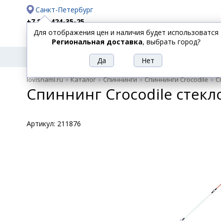
Санкт-Петербург
+7 812 424-35-25
Для отображения цен и наличия будет использоватся
Доставка
Оплата
Региональная доставка
, выбрать город?
УДИЛИЩА
СПИННИНГИ
КАТУШКИ
ПРИ
РЫБОЛОВНЫЕ
»
»
»
»
lovisnami.ru
Каталог
Спиннинги
Спиннинги Crocodile
С
ТОВАРЫ
Спиннинг Crocodile стекл
Артикул:
211876