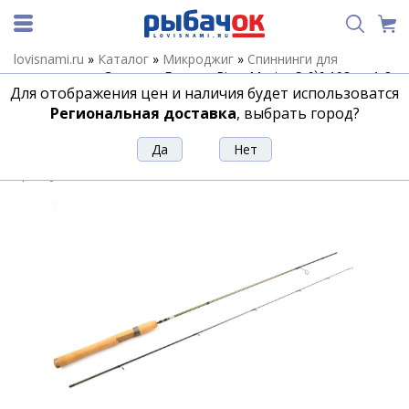
lovisnami.ru
»
Каталог
»
Микроджиг
»
Спиннинги для
микроджига
»
Спиннинг Forsage River Master S-6`6 198cm 1-8
Для отображения цен и наличия будет использоватся
g
Региональная доставка
, выбрать город?
Спиннинг Forsage River Master S-6`6
198cm 1-8 g
Артикул:
68815