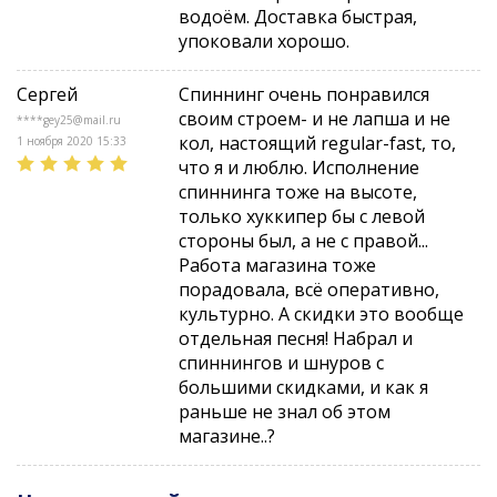
водоём. Доставка быстрая,
Характеристики:
упоковали хорошо.
Длина: 6'6.
Тест: 1-8 гр.
Сергей
Спиннинг очень понравился
Тип: двучастник
своим строем- и не лапша и не
****gey25@mail.ru
кол, настоящий regular-fast, то,
1 ноября 2020 15:33
что я и люблю. Исполнение
спиннинга тоже на высоте,
только хуккипер бы с левой
стороны был, а не с правой...
Работа магазина тоже
порадовала, всё оперативно,
культурно. А скидки это вообще
отдельная песня! Набрал и
спиннингов и шнуров с
большими скидками, и как я
раньше не знал об этом
магазине..?