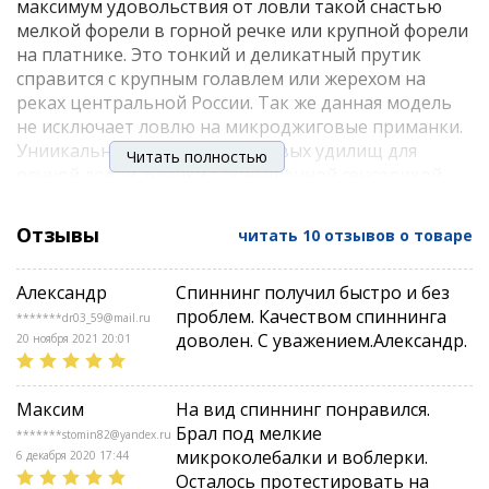
максимум удовольствия от ловли такой снастью
мелкой форели в горной речке или крупной форели
на платнике. Это тонкий и деликатный прутик
справится с крупным голавлем или жерехом на
реках центральной России. Так же данная модель
не исключает ловлю на микроджиговые приманки.
Униикальная серия спиннинговых удилищ для
Читать полностью
речной ловли. Бланки с повышенной сенсорикой
выполнены на основе высокомодульного графита
от Mitsubishi, обладают быстрым и средне-быстрым
Отзывы
читать 10 отзывов о товаре
строем, комплектуются высококачественными
корейскими кольцами с тонкой вставкой.
Александр
Спиннинг получил быстро и без
Специализированная геометрия правильно
проблем. Качеством спиннинга
распределяет нагрузку по всему бланку и позволяет
*******dr03_59@mail.ru
доволен. С уважением.Александр.
справиться даже с крупными экземплярами на
20 ноября 2021 20:01
быстром течении. Рукоять их отборной
португальской пробки, катушкодержатель
Максим
На вид спиннинг понравился.
закрытого типа с верхней контргайкой. Набор
Брал под мелкие
уникальных характеристик для истинных ценителей
*******stomin82@yandex.ru
микроколебалки и воблерки.
6 декабря 2020 17:44
речной ловли.
Осталось протестировать на