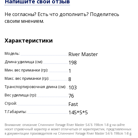
Напишите свой отзыв
Не согласны? Есть что дополнить? Поделитесь
своим мнением.
Характеристики
Модель:
River Master
Длина удилища (см):
198
Мин. вес приманки (гр):
1
Макс. вес приманки (гр):
8
Транспортировочная длина (см):
103
Вес удилища (гр):
76
Строй:
Fast
Т.Габариты:
145*5*5
Внимание: описание Спиннинг Forsage River Master S-6`6 198cm 1-8 g на сайте
носит справочный характер и может отличаться от характеристик, представленных
в документации производителя на Спиннинг Forsage River Master S-6`6 198cm 1-8 g.