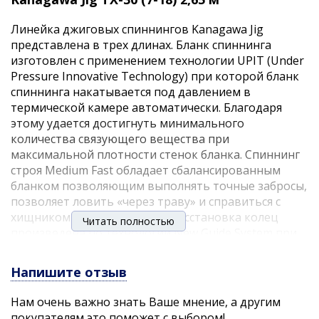
Линейка джиговых спиннингов Kanagawa Jig
представлена в трех длинах. Бланк спиннинга
изготовлен с применением технологии UPIT (Under
Pressure Innovative Technology) при которой бланк
спиннинга накатывается под давлением в
термической камере автоматически. Благодаря
этому удается достигнуть минимального
количества связующего вещества при
максимальной плотности стенок бланка. Спиннинг
строя Medium Fast обладает сбалансированным
бланком позволяющим выполнять точные забросы,
позволяет ловить «через траву» и справиться с
хищником любого размера. Расстановка колец
Читать полностью
произведена по технологии New Guide System при
которой определяется оптимальное их
расположение, количество и размер, что позволяет
Напишите отзыв
наиболее эффективно распределить нагрузку на
бланк сохраняя его высокую чувствительность при
Нам очень важно знать Ваше мнение, а другим
проводке. Спиннинг позволяет быстро добиться
покупателям это поможет с выбором!