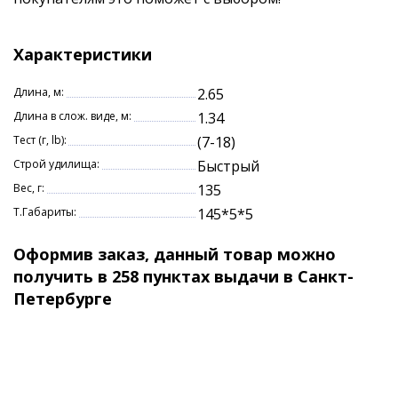
нужной вам анимации приманки и подобрать
нужную проводку. Облегче
Характеристики
Длина, м:
2.65
Длина в слож. виде, м:
1.34
Тест (г, lb):
(7-18)
Строй удилища:
Быстрый
Вес, г:
135
Т.Габариты:
145*5*5
Оформив заказ, данный товар можно
получить в 258 пунктах выдачи в Санкт-
Петербурге