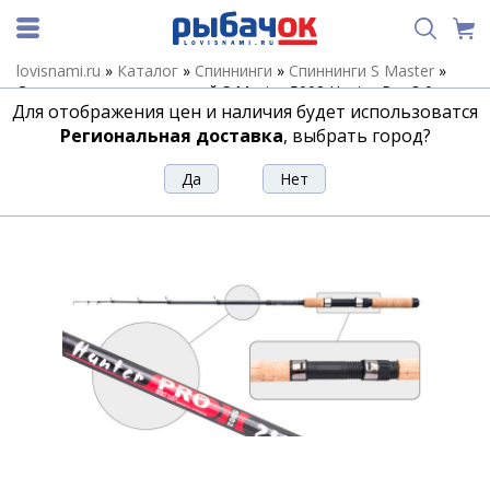
lovisnami.ru
»
Каталог
»
Спиннинги
»
Спиннинги S Master
»
Спиннинг телескопический S Master 5002 Hunter Pro 3,0 м
Для отображения цен и наличия будет использоватся
Спиннинг телескопический S Master
Региональная доставка
, выбрать город?
5002 Hunter Pro 3,0 м
Артикул:
137031