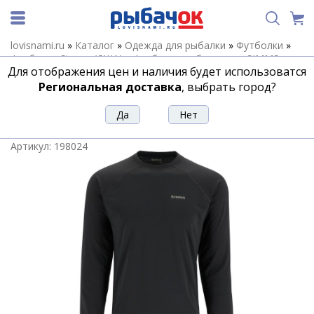
lovisnami.ru
»
Каталог
»
Одежда для рыбалки
»
Футболки
»
Футболки Simms (США)
»
Футболки рыболовные SIMMS
Для отображения цен и наличия будет использоватся
Мужские
»
Термофутболка Simms Lightweight Baselayer Top,
Carbon, XL
Региональная доставка
, выбрать город?
Термофутболка Simms Lightweight
Baselayer Top, Carbon, XL
Артикул:
198024