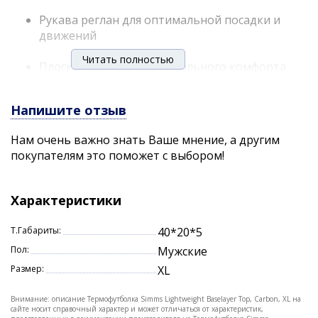
Рукава реглан для оптимальной посадки и
движений
Читать полностью
Плоский шов для максимального комфорта
кожи
Напишите отзыв
ТКАНЬ: Основная часть - 192 г / м2 92%
полиэстер, 8% спандекс с антизапахом HeiQ
Нам очень важно знать Ваше мнение, а другим
Fresh + HeiQ Speed Dry
покупателям это поможет с выбором!
Характеристики
Т.Габариты:
40*20*5
Пол:
Мужские
Размер:
XL
Внимание: описание Термофутболка Simms Lightweight Baselayer Top, Carbon, XL на
сайте носит справочный характер и может отличаться от характеристик,