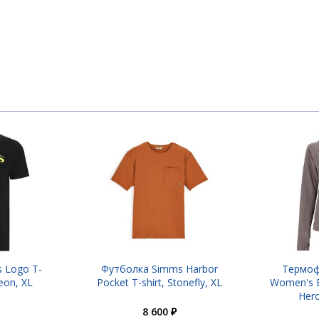
 Logo T-
Футболка Simms Harbor
Термоф
Neon, XL
Pocket T-shirt, Stonefly, XL
Women's 
Hero
8 600 ₽