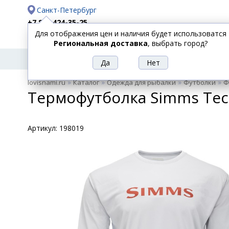
Санкт-Петербург
+7 812 424-35-25
Для отображения цен и наличия будет использоватся
Доставка
Оплата
Региональная доставка
, выбрать город?
УДИЛИЩА
СПИННИНГИ
КАТУШКИ
ПРИ
РЫБОЛОВНЫЕ
»
»
»
»
lovisnami.ru
Каталог
Одежда для рыбалки
Футболки
Ф
ТОВАРЫ
Термофутболка Simms Tech 
Артикул:
198019