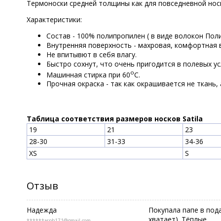
Термоноски средней толщины как для повседневной носки
Характеристики:
Состав - 100% полипропилен ( в виде волокон Пол
Внутренняя поверхность - махровая, комфортная в
Не впитывют в себя влагу.
Быстро сохнут, что очень пригодится в полевых ус
о
Машинная стирка при 60
С.
Прочная окраска - так как окрашивается не ткань,
Таблица соответствия размеров носков Satila
19
21
23
28-30
31-33
34-36
XS
S
Отзыв
Надежда
Покупала папе в под
хватает). Тёплые.
******aspb171@gmail.com