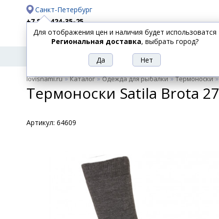
Санкт-Петербург
+7 812 424-35-25
Для отображения цен и наличия будет использоватся
Доставка
Оплата
Региональная доставка
, выбрать город?
УДИЛИЩА
СПИННИНГИ
КАТУШКИ
ПРИ
РЫБОЛОВНЫЕ
»
»
»
lovisnami.ru
Каталог
Одежда для рыбалки
Термоноски
ТОВАРЫ
Термоноски Satila Brota 2
Артикул:
64609