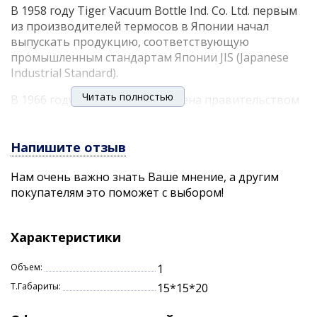
В 1958 году Tiger Vacuum Bottle Ind. Co. Ltd. первым
из производителей термосов в Японии начал
выпускать продукцию, соответствующую
промышленным стандартам Японии JIS (Japanese
Industrial Standard).
Читать полностью
В 1966 году фирма была отмечена правительством
Японии, как производитель с образцовым
контролем качества.
Напишите отзыв
В 1983 году, в честь 60-летия, название компании
было изменено на Tiger Vacuum Bottle Co. Ltd. и был
Нам очень важно знать Ваше мнение, а другим
введен корпоративный стиль с логотипом,
покупателям это поможет с выбором!
который теперь известен во всем мире. В том же
году был построен Tiger Vacuum Bottle Center
(дословно-Центр термосов Тайгер), в котором
Характеристики
начали производить японские термосы из
нержавеющей стали Tiger в полностью
Объем:
1
автоматизированном режиме.
Т.Габариты:
15*15*20
Новейшие средства производства в значительной