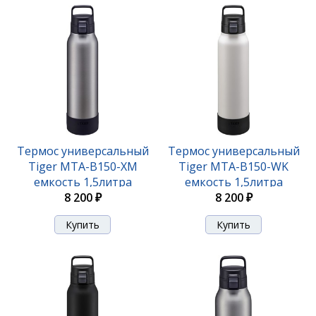
тщательная полировка внутренней поверхности,
благодаря которой снижается вероятность
образования отложений и неприятного запаха
внутри колбы. За счет применения лазерной сварки
размеры японских термосов стали более
компактными, а их формы стали более удобными.
Инновационные разборные пробки, с одной
стороны создают тщательное уплотнение между
крышкой и корпусом термоса, которое не протечет
Термос универсальный
Термос универсальный
даже если вы опустите термос в воду, а с другой -
Tiger MTA-B150-XM
Tiger MTA-B150-WK
металлический термос очень легко разбирается и
емкость 1,5литра
емкость 1,5литра
моется. Процесс создания вакуума в колбе
8 200 ₽
8 200 ₽
происходит при температуре 500°С, что позволяет
избежать деформаций.
Применение медной фольги между стенками колбы
обеспечивает отражение тепловой энергии
вовнутрь емкости, что позволяет при компактных
размерах термоса достаточно долго сохранять
температуру внутри.