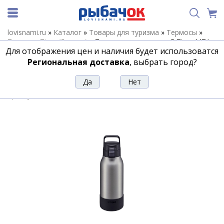
lovisnami.ru
»
Каталог
»
Товары для туризма
»
Термосы
»
Термосы Tiger (Япония)
»
Термос универсальный Tiger MTA-
Для отображения цен и наличия будет использоватся
B100-XM емкость 1,0литра
Региональная доставка
, выбрать город?
Термос универсальный Tiger MTA-
B100-XM емкость 1,0литра
Артикул:
211900