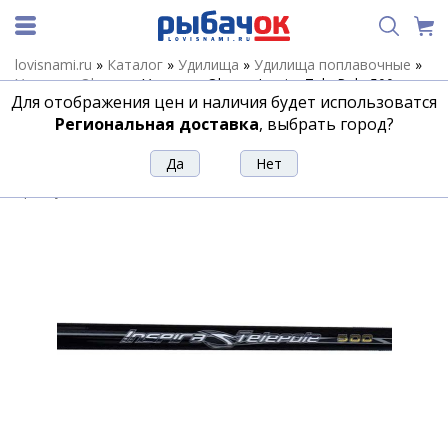
lovisnami.ru
»
Каталог
»
Удилища
»
Удилища поплавочные
»
Удилища Okuma
»
Удилище Okuma Inspira Tele Pole 500cm
Для отображения цен и наличия будет использоватся
5sec
Региональная доставка
, выбрать город?
Удилище Okuma Inspira Tele Pole
500cm 5sec
Артикул:
155268