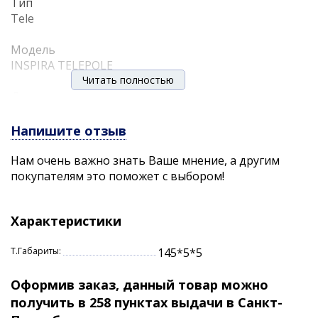
Тип
Tele
Модель
INSPIRA TELEPOLE
Читать полностью
Длина
500
Напишите отзыв
Тест
0
Нам очень важно знать Ваше мнение, а другим
покупателям это поможет с выбором!
Вес
270
Характеристики
2 года гарантии на удилища OKUMA!
Программа расширенной гарантии позволит
обратиться в официальный сервис в течении двух
Т.Габариты:
145*5*5
лет с момента покупки удочки или катушки!
Чтобы получить двухлетнюю расширенную
Оформив заказ, данный товар можно
гарантию, после покупки необходимо заполнить
получить в 258 пунктах выдачи в Санкт-
анкету, перейдя по
этой ссылке.