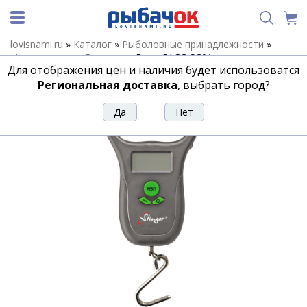
lovisnami.ru
»
Каталог
»
Рыболовные принадлежности
»
Инструменты
»
Безмены
»
Весы SACC-SC01
Для отображения цен и наличия будет использоватся
Весы SACC-SC01
Региональная доставка
, выбрать город?
Артикул:
169808