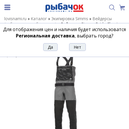
lovisnami.ru
»
Каталог
»
Экипировка Simms
»
Вейдерсы
(забродные комбинезоны)
»
Вейдерсы Simms Guide Classic
Для отображения цен и наличия будет использоватся
Stockingfoot, Carbon, S
Региональная доставка
, выбрать город?
Вейдерсы Simms Guide Classic
Stockingfoot, Carbon, S
Артикул:
149423