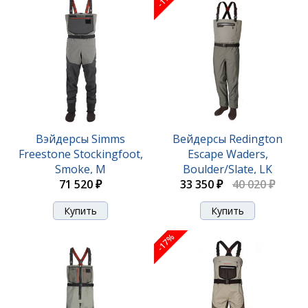
Вэйдерсы Simms
Вейдерсы Redington
Freestone Stockingfoot,
Escape Waders,
Smoke, M
Boulder/Slate, LK
71 520 ₽
33 350 ₽
40 020 ₽
-17%