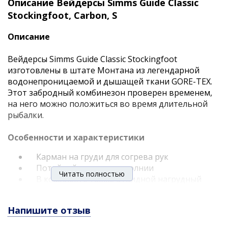
Описание Вейдерсы Simms Guide Classic
Stockingfoot, Carbon, S
Описание
Вейдерсы Simms Guide Classic Stockingfoot
изготовлены в штате Монтана из легендарной
водонепроницаемой и дышащей ткани GORE-TEX.
Этот забродный комбинезон проверен временем,
на него можно положиться во время длительной
рыбалки.
Особенности и характеристики
Карман на груди для согрева рук
Потайной карман на молнии
Читать полностью
В комплекте также откидной нагрудный
карман
Анатомические носки из неопрена имеют
Напишите отзыв
встроенную защиту от гравия
Ткань: 3-слойный GORE-TEX с усилением в