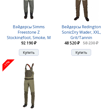
Вэйдерсы Simms
Вейдерсы Redington
Freestone Z
SonicDry Wader, XXL,
Stockingfoot, Smoke, M
Grit/Tannin
92 190 ₽
48 520 ₽
58 230 ₽
-17%