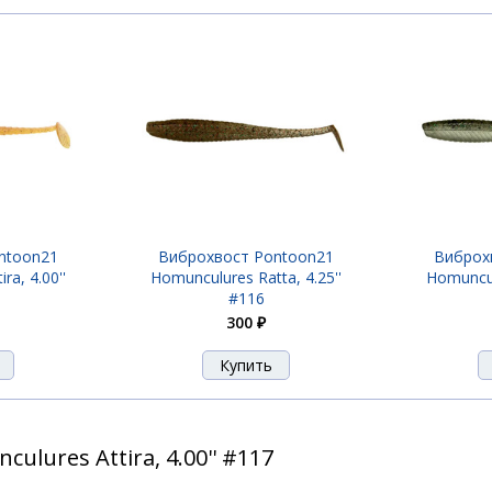
ntoon21
Виброхвост Pontoon21
Виброх
ra, 4.00''
Homunculures Ratta, 4.25''
Homuncul
#116
300 ₽
lures Attira, 4.00'' #117