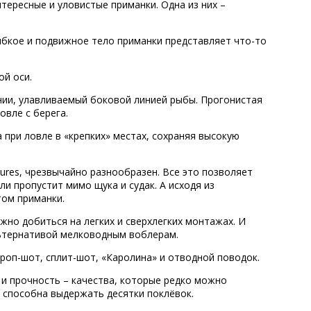
ересные и уловистые приманки. Одна из них –
ибкое и подвижное тело приманки представляет что-то
ой оси.
нии, улавливаемый боковой линией рыбы. Прогонистая
овле с берега.
 при ловле в «крепких» местах, сохраняя высокую
lures, чрезвычайно разнообразен. Все это позволяет
и пропустит мимо щука и судак. А исходя из
том приманки.
но добиться на легких и сверхлегких монтажах. И
льтернативой мелководным воблерам.
роп-шот, сплит-шот, «Каролина» и отводной поводок.
 и прочность – качества, которые редко можно
о способна выдержать десятки поклёвок.