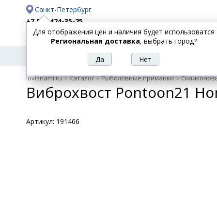
Санкт-Петербург
+7 812 424-35-25
Для отображения цен и наличия будет использоватся
Доставка
Оплата
Региональная доставка
, выбрать город?
УДИЛИЩА
СПИННИНГИ
КАТУШКИ
ПРИ
РЫБОЛОВНЫЕ
»
»
»
lovisnami.ru
Каталог
Рыболовные приманки
Силиконов
ТОВАРЫ
Виброхвост Pontoon21 Homu
Артикул:
191466