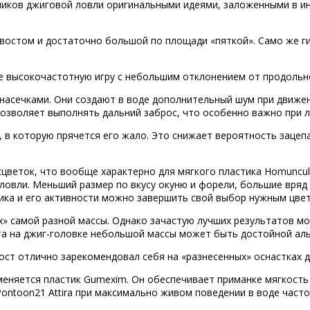
ков джиговой ловли оригинальными идеями, заложенными в инт
хвостом и достаточно большой по площади «пяткой». Само же г
е высокочастотную игру с небольшим отклонением от продольн
насечками. Они создают в воде дополнительный шум при движе
озволяет выполнять дальний заброс, что особенно важно при л
 в которую прячется его жало. Это снижает вероятность зацепа
асцветок, что вообще характерно для мягкого пластика Homuncu
овли. Меньший размер по вкусу окуню и форели, большие вряд л
ика и его активности можно завершить свой выбор нужным цве
» самой разной массы. Однако зачастую лучших результатов мож
ста на джиг-головке небольшой массы может быть достойной а
ст отлично зарекомендовал себя на «разнесенных» оснастках д
меняется пластик Gumexim. Он обеспечивает приманке мягкость
Pontoon21 Attira при максимально живом поведении в воде част