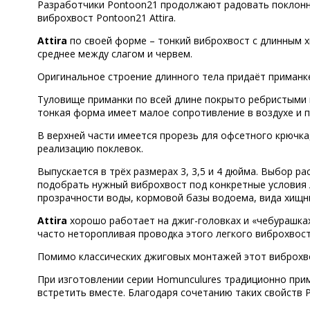
Разработчики Pontoon21 продолжают радовать поклонни
виброхвост Pontoon21 Attira.
Attira
по своей форме – тонкий виброхвост с длинным 
среднее между слагом и червем.
Оригинальное строение длинного тела придаёт приманк
Туловище приманки по всей длине покрыто ребристыми 
тонкая форма имеет малое сопротивление в воздухе и п
В верхней части имеется прорезь для офсетного крючка,
реализацию поклевок.
Выпускается в трёх размерах 3, 3,5 и 4 дюйма. Выбор р
подобрать нужный виброхвост под конкретные условия л
прозрачности воды, кормовой базы водоема, вида хищн
Attira
хорошо работает на джиг-головках и «чебурашках
часто неторопливая проводка этого легкого виброхво
Помимо классических джиговых монтажей этот виброхво
При изготовлении серии Homunculures традиционно при
встретить вместе. Благодаря сочетанию таких свойств 