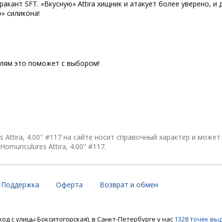
кант SFT. «Вкусную» Attira хищник и атакует более уверено, и 
» силикона!
елям это поможет с выбором!
Attira, 4.00'' #117 на сайте носит справочный характер и може
unculures Attira, 4.00'' #117.
Поддержка
Оферта
Возврат и обмен
ход с улицы Бокситогорская), в Санкт-Петербурге у нас
1328 точек вы