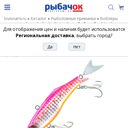
lovisnami.ru
»
Каталог
»
Рыболовные приманки
»
Воблеры
зимние (вибы)
»
Вибы DUEL/Yo-Zuri
»
Воблер Duel Hardcore
Для отображения цен и наличия будет использоватся
Fintal Vibe 70 F1186-HPI
Региональная доставка
, выбрать город?
Воблер Duel Hardcore Fintal Vibe 70
F1186-HPI
Артикул:
118716