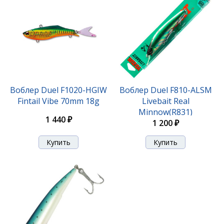
Воблер Duel F1020-HGIW
Воблер Duel F810-ALSM
Fintail Vibe 70mm 18g
Livebait Real
Minnow(R831)
1 440 ₽
1 200 ₽