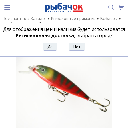
lovisnami.ru
»
Каталог
»
Рыболовные приманки
»
Воблеры
»
Воблеры Jan
»
Воблер JAN 70 91
Для отображения цен и наличия будет использоватся
Воблер JAN 70 91
Региональная доставка
, выбрать город?
Артикул:
162794