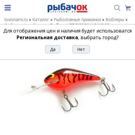
lovisnami.ru
»
Каталог
»
Рыболовные приманки
»
Воблеры
»
Воблеры Lee Sisson
»
Воблер LEE SISSON LS.W2.92
Для отображения цен и наличия будет использоватся
Воблер LEE SISSON LS.W2.92
Региональная доставка
, выбрать город?
Артикул:
163500