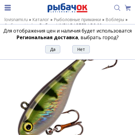
lovisnami.ru
»
Каталог
»
Рыболовные приманки
»
Воблеры
»
Воблеры Lindy
»
Воблер LINDY DARTER LD3 00
Для отображения цен и наличия будет использоватся
Воблер LINDY DARTER LD3 00
Региональная доставка
, выбрать город?
Артикул:
162813