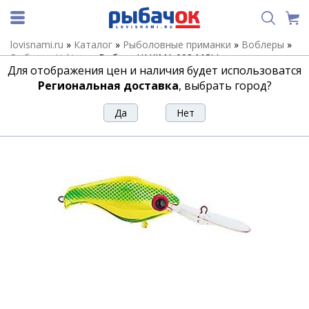
lovisnami.ru
»
Каталог
»
Рыболовные приманки
»
Воблеры
»
Воблеры Yakima
»
Воблер YAKIMA 002 MCLI
Для отображения цен и наличия будет использоватся
Воблер YAKIMA 002 MCLI
Региональная доставка
, выбрать город?
Артикул:
163488