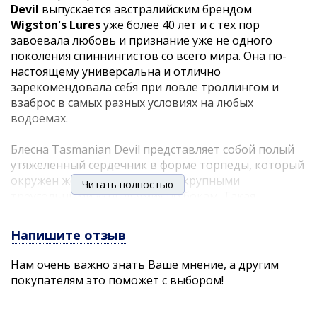
Devil
выпускается австралийским брендом
Wigston's Lures
уже более 40 лет и с тех пор
завоевала любовь и признание уже не одного
поколения спиннингистов со всего мира. Она по-
настоящему универсальна и отлично
зарекомендовала себя при ловле троллингом и
взаброс в самых разных условиях на любых
водоемах.
Блесна Tasmanian Devil представляет собой полый
утяжеленный сердечник в форме торпеды, который
окружен жесткой оболочкой с крупными
Читать полностью
треугольными «крыльями» по бокам. Такая
необычная конструкция наделяет её оригинальной
непредсказуемой игрой и способностью
Напишите отзыв
эффективно работать при использовании самых
разных техник анимации. В зависимости от
Нам очень важно знать Ваше мнение, а другим
выбранного типа проводки она будет парить
покупателям это поможет с выбором!
словно осенний листок или метаться из стороны в
сторону, уподобляясь испуганному мальку, может