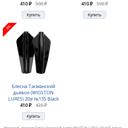
410 ₽
Mkll
500 ₽
Corrobboree Frog
410 ₽
500 ₽
-3%
Блесна Тасманский
дьявол (WIGSTON
LURES) 20g №135 Black
410 ₽
Betty
420 ₽
Внимание: описание Блесна Тасманский дьявол (WIGSTON LURES) 20g №50 Frog на