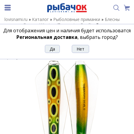
lovisnami.ru
»
Каталог
»
Рыболовные приманки
»
Блесны
летние
»
Блесны Wigston (Tasmanian Devil)
»
Блесна
Для отображения цен и наличия будет использоватся
Тасманский дьявол (WIGSTON LURES) 20g №50 Frog
Региональная доставка
, выбрать город?
Блесна Тасманский дьявол (WIGSTON
LURES) 20g №50 Frog
Артикул:
191379