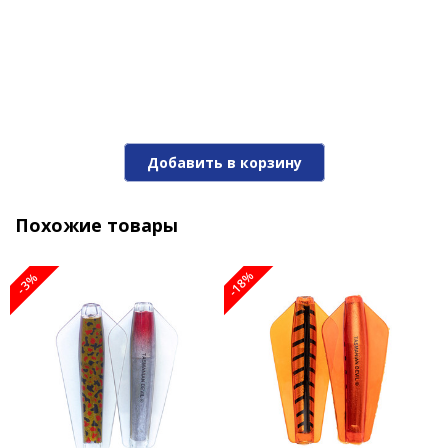
возможных трофеев! Кроме того, для достижения
наилучших результатов приманка легко
модернизируется: например, можно заменить
стандартный крючок на сдвоенную оснастку Twin
Single Rig или добавить для привлечения внимания
хищника яркую флуоресцентную бусину на цевье. А
еще очень здорово использовать «Дьяволят» в
сочетании с мушкой или стримером на отдельном
Добавить в корзину
поводке.
Похожие товары
-18%
-3%