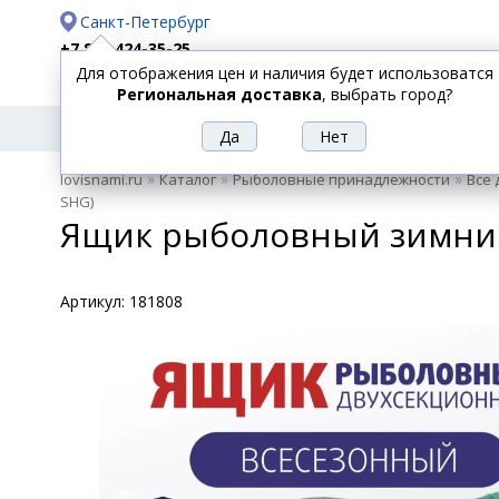
Санкт-Петербург
+7 812 424-35-25
Для отображения цен и наличия будет использоватся
Доставка
Оплата
Региональная доставка
, выбрать город?
УДИЛИЩА
СПИННИНГИ
КАТУШКИ
ПРИ
РЫБОЛОВНЫЕ
»
»
»
lovisnami.ru
Каталог
Рыболовные принадлежности
Все 
ТОВАРЫ
SHG)
Ящик рыболовный зимний H
Артикул:
181808