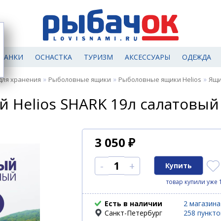
МАНКИ
ОСНАСТКА
ТУРИЗМ
АКСЕССУАРЫ
ОДЕЖДА
»
»
»
для хранения
Рыболовные ящики
Рыболовные ящики Helios
Ящи
elios SHARK 19л салатовый (
3 050
₽
-
+
товар купили уже 
Есть в наличии
2 магазина
Санкт-Петербург
258 пункт