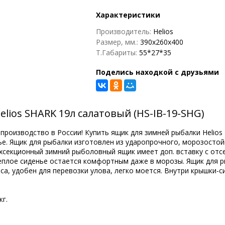
Характеристики
Производитель:
Helios
Размер, мм.:
390x260x400
Т.Габариты:
55*27*35
Поделись находкой с друзьями
ios SHARK 19л салатовый (HS-IB-19-SHG)
производство в России! Купить ящик для зимней рыбалки Helio
е. Ящик для рыбалки изготовлен из ударопрочного, морозостойко
ухсекционный зимний рыболовный ящик имеет доп. вставку с отсе
теплое сиденье остается комфортным даже в морозы. Ящик для 
а, удобен для перевозки улова, легко моется. Внутри крышки-с
кг.