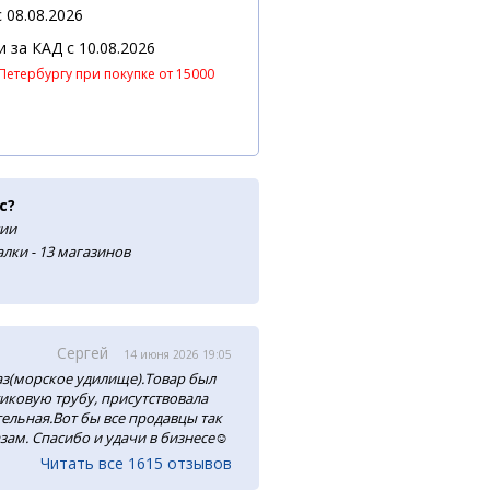
 08.08.2026
 и за КАД
c 10.08.2026
Петербургу при покупке от 15000
с?
сии
лки - 13 магазинов
Сергей
14 июня 2026 19:05
аз(морское удилище).Товар был
тиковую трубу, присутствовала
ельная.Вот бы все продавцы так
зам. Спасибо и удачи в бизнесе☺️
Читать все 1615 отзывов