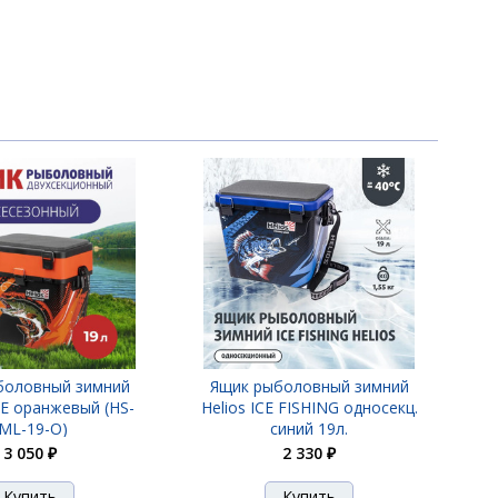
боловный зимний
Ящик рыболовный зимний
KE оранжевый (HS-
Helios ICE FISHING односекц.
IML-19-O)
синий 19л.
3 050 ₽
2 330 ₽