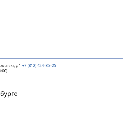
оспект, д 1
+7 (812) 424–35–25
8:00)
рбурге