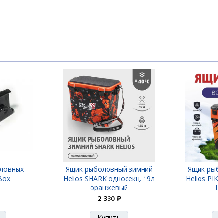
оловных
Ящик рыболовный зимний
Ящик ры
Box
Helios SHARK односекц. 19л
Helios PI
оранжевый
2 330 ₽