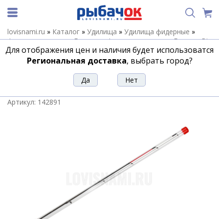
lovisnami.ru
»
Каталог
»
Удилища
»
Удилища фидерные
»
Фидерные удилища Forsage
»
Фидерные удилища Forsage Big
Для отображения цен и наличия будет использоватся
Arm PRO
»
Запасной хлыстик Big Arm Pro Carbon Tip For 2OZ
3.9m 120G
Региональная доставка
, выбрать город?
Запасной хлыстик Big Arm Pro Carbon
Tip For 2OZ 3.9m 120G
Артикул:
142891