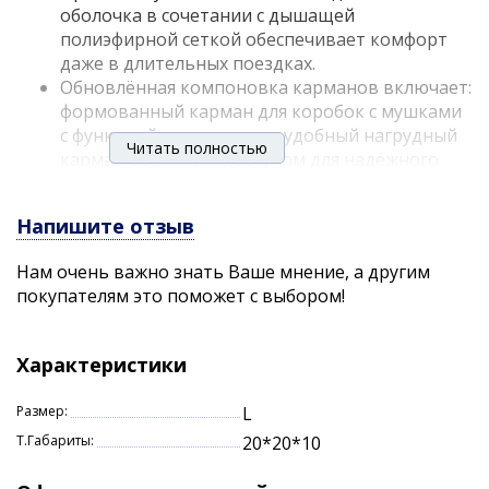
оболочка в сочетании с дышащей
полиэфирной сеткой обеспечивает комфорт
даже в длительных поездках.
Обновлённая компоновка карманов включает:
формованный карман для коробок с мушками
с функцией компрессии и удобный нагрудный
Читать полностью
карман с быстрым доступом для надёжного
хранения телефона.
Два больших горизонтальных кармана внизу,
Напишите отзыв
четыре кармана-«капли» на липучках с
клапанами и вместительный карман на
Нам очень важно знать Ваше мнение, а другим
молнии для улова.
покупателям это поможет с выбором!
Четыре внутренних кармана-«капли» для
дополнительного хранения аксессуаров и
снастей.
Характеристики
Петля-«третья рука» для удилища и D-
образное кольцо для подсачека.
Размер:
L
Уплотнённый воротник для комфорта в
Т.Габариты:
20*20*10
течение всего дня.