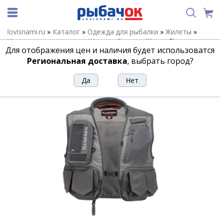
lovisnami.ru
»
Каталог
»
Одежда для рыбалки
»
Жилеты
»
Жилеты разгрузочные
»
Жилеты Simms
»
Жилет Simms
Для отображения цен и наличия будет использоватся
Freestone Vest, Pewter, L
Региональная доставка
, выбрать город?
Жилет Simms Freestone Vest, Pewter, L
Артикул:
205188