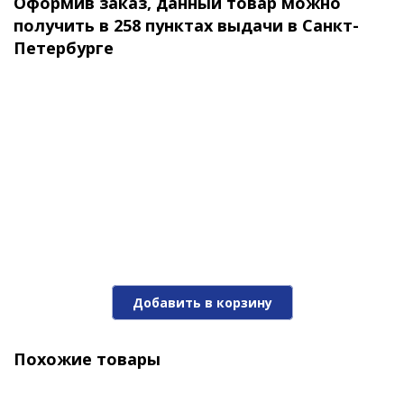
ТЕХНОЛОГИЯ ТКАНИ:
Оформив заказ, данный товар можно
Оболочка — 100% нейлон рипстоп; сетка — 100%
получить в 258 пунктах выдачи в Санкт-
полиэстер
Петербурге
Вес: 0,8 фунта (около 363 г)
Добавить в корзину
Похожие товары