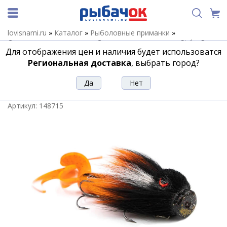
lovisnami.ru
»
Каталог
»
Рыболовные приманки
»
Силиконовые приманки
»
Силиконовые приманки Strike Pro
»
Для отображения цен и наличия будет использоватся
Strike Pro Miuras Mouse
»
Бактейл Miuras Mouse Big 11-
MMB-016 23см 95гр
Региональная доставка
, выбрать город?
Бактейл Miuras Mouse Big 11-MMB-016
23см 95гр
Артикул:
148715