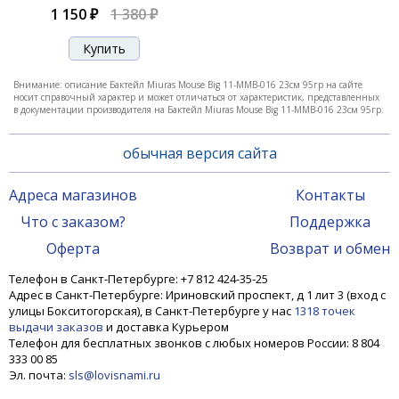
1 150 ₽
1 380 ₽
Внимание: описание Бактейл Miuras Mouse Big 11-MMB-016 23см 95гр на сайте
носит справочный характер и может отличаться от характеристик, представленных
в документации производителя на Бактейл Miuras Mouse Big 11-MMB-016 23см 95гр.
обычная версия сайта
Адреса магазинов
Контакты
Что с заказом?
Поддержка
Бактейл CWC Miuras Mouse Mini, 200 мм, 40 гр,
цвет: Spotted Bullhead,
Оферта
Возврат и обмен
Телефон в Санкт-Петербурге: +7 812 424-35-25
5 790 ₽
Адрес в Санкт-Петербурге: Ириновский проспект, д 1 лит 3 (вход с
улицы Бокситогорская), в Санкт-Петербурге у нас
1318 точек
выдачи заказов
и доставка Курьером
Телефон для бесплатных звонков с любых номеров России: 8 804
-23%
333 00 85
Эл. почта:
sls@lovisnami.ru