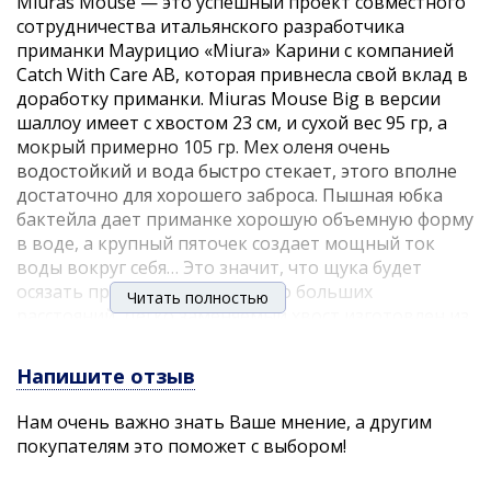
Miuras Mouse — это успешный проект совместного
сотрудничества итальянского разработчика
приманки Маурицио «Miura» Карини с компанией
Catch With Care AB, которая привнесла свой вклад в
доработку приманки. Miuras Mouse Big в версии
шаллоу имеет с хвостом 23 см, и сухой вес 95 гр, а
мокрый примерно 105 гр. Мех оленя очень
водостойкий и вода быстро стекает, этого вполне
достаточно для хорошего заброса. Пышная юбка
бактейла дает приманке хорошую объемную форму
в воде, а крупный пяточек создает мощный ток
воды вокруг себя… Это значит, что щука будет
осязать приманку с достаточно больших
Читать полностью
расстояний. Легко заменяемый хвост изготовлен из
качественной резины плюс хорошо заводится. С
приманкой он соединен шарнирно через
Напишите отзыв
вкрученную BFT спираль. Задний крючок соединен
с телом мощными вертлюгами и крепится к тушке
Нам очень важно знать Ваше мнение, а другим
хвоста шпилькой. В него можно воткнуть крючок и
покупателям это поможет с выбором!
одним жалом. Мышью Miuras можно ловить
невероятно медленно и с полным контролем даже