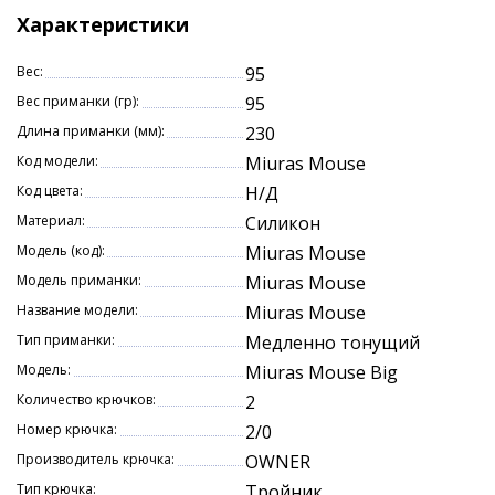
в самую плохую погоду. Удивительные
Характеристики
водоотталкивающие свойства бактейла и работа
двойного хвоста практически на паузе делают
Вес:
95
приманку настоящим большим магнитом для
Вес приманки (гр):
95
матерого хищника.
Длина приманки (мм):
230
Код модели:
Miuras Mouse
Код цвета:
Н/Д
Материал:
Силикон
Модель (код):
Miuras Mouse
Модель приманки:
Miuras Mouse
Название модели:
Miuras Mouse
Тип приманки:
Медленно тонущий
Модель:
Miuras Mouse Big
Количество крючков:
2
Номер крючка:
2/0
Производитель крючка:
OWNER
Тип крючка:
Тройник