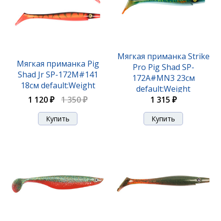
Мягкая приманка Strike
Бактейл CWC Miuras Mouse Big, 230 мм, 95 гр,
Мягкая приманка Pig
Pro Pig Shad SP-
цвет: Ice Cream, (11-MMB-
Shad Jr SP-172M#141
172A#MN3 23см
18см default:Weight
default:Weight
6 320 ₽
1 120 ₽
1 350 ₽
1 315 ₽