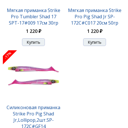
Бактейл CWC Miuras Mouse Big, 230 мм, 95 гр,
Мягкая приманка Strike
Мягкая приманка Strike
цвет: Spotted Bullhead, (
Pro Tumbler Shad 17
Pro Pig Shad Jr SP-
6 320 ₽
SPT-17#009 17см 30гр
172C#C017 20см 50гр
1 220 ₽
1 220 ₽
-17%
Бактейл CWC Miuras Mouse Mini, 200 мм, 40 гр,
Силиконовая приманка
цвет: Baitfish, (11-MMM-
Strike Pro Pig Shad
5 790 ₽
Jr,Lollipop,2шт.SP-
172C#GF14