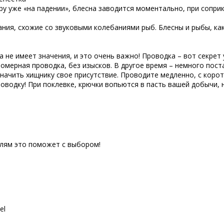
ру уже «на падении», блесна заводится моментально, при сопри
ния, схожие со звуковыми колебаниями рыб. Блесны и рыбы, как 
га не имеет значения, и это очень важно! Проводка – вот секрет
омерная проводка, без изысков. В другое время – немного поста
значить хищнику свое присутствие. Проводите медленно, с коро
оводку! При поклевке, крючки вопьются в пасть вашей добычи, 
елям это поможет с выбором!
el