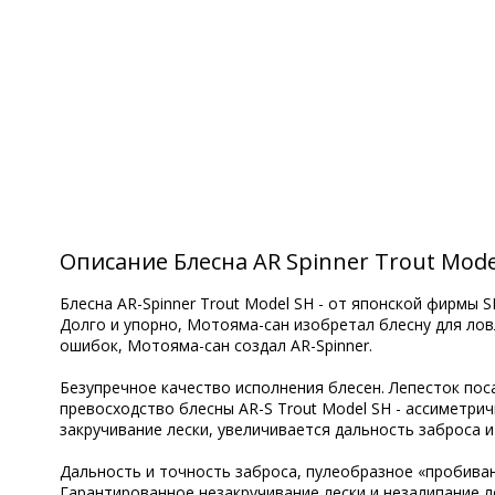
Описание Блесна AR Spinner Trout Mode
Блесна AR-Spinner Trout Model SH - от японской фирм
Долго и упорно, Мотояма-сан изобретал блесну для ловл
ошибок, Мотояма-сан создал AR-Spinner.
Безупречное качество исполнения блесен. Лепесток пос
превосходство блесны AR-S Trout Model SH - ассиметри
закручивание лески, увеличивается дальность заброса и
Дальность и точность заброса, пулеобразное «пробива
Гарантированное незакручивание лески и незалипание л