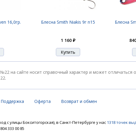
6гр. №02
en 16,0гр.
Блесна Smith Niakis 9г n15
Блесна Smi
1 160 ₽
840
6гр. №03
6гр. №04
р. №22 на сайте носит справочный характер и может отличаться 
22.
6гр. №05
Поддержка
Оферта
Возврат и обмен
ход с улицы Бокситогорская), в Санкт-Петербурге у нас
1318 точек вы
6гр. №06
04 333 00 85