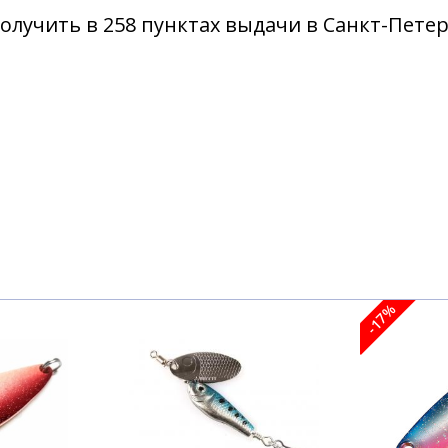
олучить в 258 пунктах выдачи в Санкт-Пете
№22
№23
№22
№23
-17%
6гр. №01