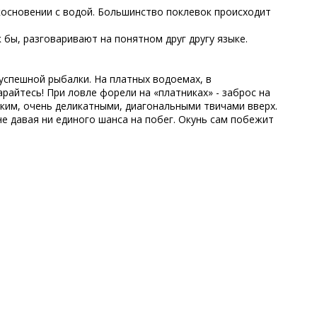
косновении с водой. Большинство поклевок происходит
бы, разговаривают на понятном друг другу языке.
 успешной рыбалки. На платных водоемах, в
райтесь! При ловле форели на «платниках» - заброс на
тким, очень деликатными, диагональными твичами вверх.
не давая ни единого шанса на побег. Окунь сам побежит