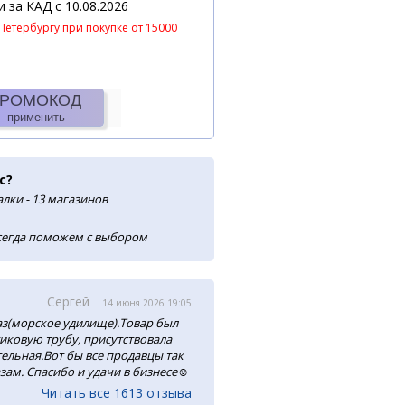
 и за КАД
c 10.08.2026
Петербургу при покупке от 15000
РОМОКОД
применить
с?
лки - 13 магазинов
сегда поможем с выбором
Сергей
14 июня 2026 19:05
аз(морское удилище).Товар был
тиковую трубу, присутствовала
ельная.Вот бы все продавцы так
зам. Спасибо и удачи в бизнесе☺️
Читать все 1613 отзыва