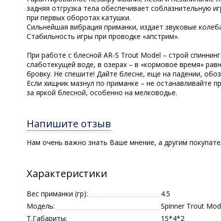
задняя отгрузка тела обеспечивает соблазнительную иг
при первых оборотах катушки.
Сильнейшая вибрация приманки, издает звуковые колеба
Стабильность игры при проводке «апстрим».
При работе с блесной AR-S Trout Model – строй спиннин
слаботекущей воде, в озерах – в «кормовое время» равн
бровку. Не спешите! Дайте блесне, еще на падении, обо
Если хищник мазнул по приманке – не останавливайте пр
за яркой блесной, особенно на мелководье.
Напишите отзыв
Нам очень важно знать Ваше мнение, а другим покупат
Характеристики
Вес приманки (гр):
4.5
Модель:
Spinner Trout Mod
Т.Габариты:
15*4*2