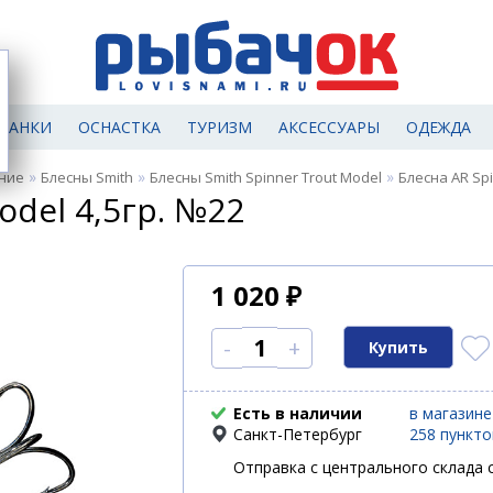
МАНКИ
ОСНАСТКА
ТУРИЗМ
АКСЕССУАРЫ
ОДЕЖДА
»
»
»
ние
Блесны Smith
Блесны Smith Spinner Trout Model
Блесна AR Spi
odel 4,5гр. №22
1 020
₽
-
+
Есть в наличии
в магазине
Санкт-Петербург
258 пункт
Отправка с центрального склада с