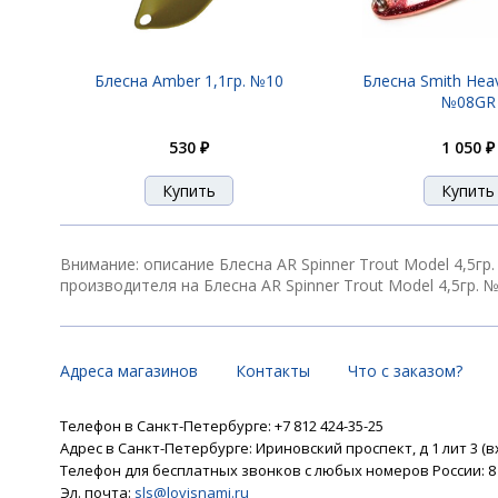
Блесна Smith AR Spinner Trout Model 1,
Блесна Amber 1,1гр. №10
Блесна Smith Heav
№08GR
530 ₽
1 050 ₽
Блесна Smith AR Spinner Trout Model 1,
Блесна Smith AR Spinner Trout Model 1,
Внимание: описание Блесна AR Spinner Trout Model 4,5г
производителя на Блесна AR Spinner Trout Model 4,5гр. №
Блесна Smith AR Spinner Trout Model 1,
Адреса магазинов
Контакты
Что с заказом?
Телефон в Санкт-Петербурге: +7 812 424-35-25
Адрес в Санкт-Петербурге: Ириновский проспект, д 1 лит 3 (в
Блесна Smith AR Spinner Trout Model 1,
Телефон для бесплатных звонков с любых номеров России: 8 8
Эл. почта:
sls@lovisnami.ru