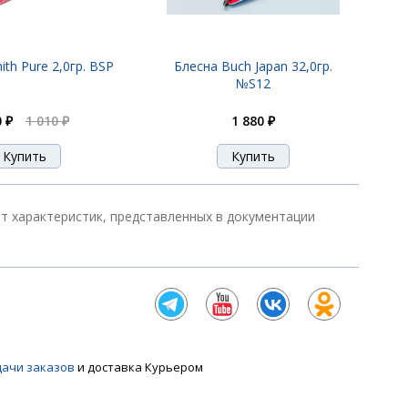
910 ₽
th Pure 2,0гр. BSP
Блесна Buch Japan 32,0гр.
№S12
 ₽
1 010 ₽
1 880 ₽
910 ₽
910 ₽
от характеристик, представленных в документации
910 ₽
дачи заказов
и доставка Курьером
910 ₽