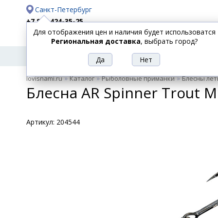
Санкт-Петербург
+7 812 424-35-25
Для отображения цен и наличия будет использоватся
Доставка
Оплата
Региональная доставка
, выбрать город?
УДИЛИЩА
СПИННИНГИ
КАТУШКИ
ПРИ
РЫБОЛОВНЫЕ
»
»
»
lovisnami.ru
Каталог
Рыболовные приманки
Блесны лет
ТОВАРЫ
Блесна AR Spinner Trout M
Артикул:
204544