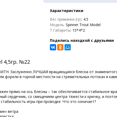
Характеристики
Вес приманки (гр):
4.5
Модель:
Spinner Trout Model
Т.Габариты:
15*4*2
Поделись находкой с друзьями
l 4,5гр. №22
ы SMITH. Заслуженно ЛУЧШАЯ вращающаяся блесна от знаменитог
и форели в горной местности на стремительных потоках и камен
ажен прямо на ось блесны – так обеспечивается стабильное вр
чный сердечник, со смещением центра тяжести к крючку, и поэто
 стабильность игры при проводке. Что это означает?
ние» ветра
епестка