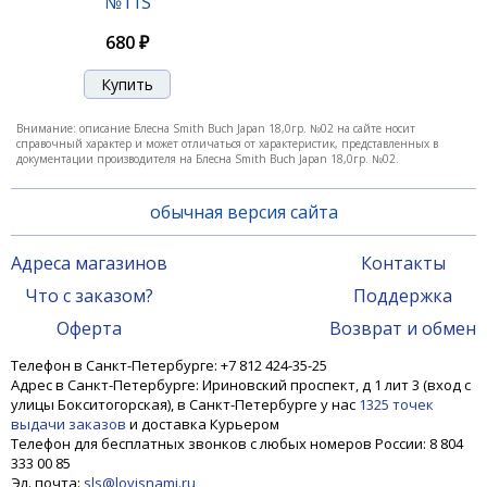
№11S
1 880 ₽
680 ₽
Внимание: описание Блесна Smith Buch Japan 18,0гр. №02 на сайте носит
справочный характер и может отличаться от характеристик, представленных в
документации производителя на Блесна Smith Buch Japan 18,0гр. №02.
обычная версия сайта
Адреса магазинов
Контакты
Что с заказом?
Поддержка
Блесна Buch Japan 32,0гр. №06
Оферта
Возврат и обмен
Телефон в Санкт-Петербурге: +7 812 424-35-25
Адрес в Санкт-Петербурге: Ириновский проспект, д 1 лит 3 (вход с
1 880 ₽
улицы Бокситогорская), в Санкт-Петербурге у нас
1325 точек
выдачи заказов
и доставка Курьером
Телефон для бесплатных звонков с любых номеров России: 8 804
333 00 85
Эл. почта:
sls@lovisnami.ru