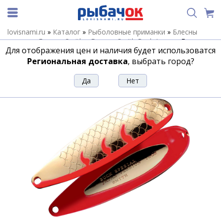
lovisnami.ru
»
Каталог
»
Рыболовные приманки
»
Блесны
летние
»
Блесны Smith
»
Блесны Smith Buch Japan
»
Блесна
Для отображения цен и наличия будет использоватся
Smith Buch Japan 18,0гр. №02
Региональная доставка
, выбрать город?
Блесна Smith Buch Japan 18,0гр. №02
Артикул:
122700