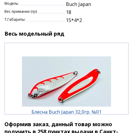
Модель:
Buch Japan
Вес приманки (гр):
18
Т.Габариты:
15*4*2
Весь модельный ряд
Блесна Buch Japan 32,0гр. №01
Оформив заказ, данный товар можно
1 880 ₽
получить в 258 пунктах выдачи в Санкт-