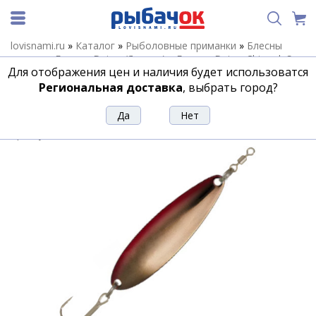
lovisnami.ru
»
Каталог
»
Рыболовные приманки
»
Блесны
летние
»
Блесны Daiwa (Япония)
»
Блесны Daiwa Chinook S
»
Для отображения цен и наличия будет использоватся
Блесна Daiwa ChinookS 10 DEEP RED BLACK 0741 1281
Региональная доставка
, выбрать город?
Блесна Daiwa ChinookS 10 DEEP RED
BLACK 0741 1281
Артикул:
140445