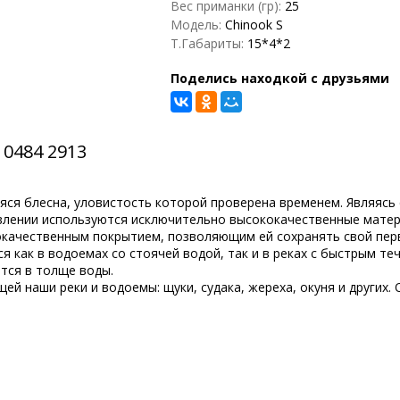
Вес приманки (гр):
25
Модель:
Chinook S
Т.Габариты:
15*4*2
Поделись находкой с друзьями
 0484 2913
аяся блесна, уловистость которой проверена временем. Являяс
овлении используются исключительно высококачественные матер
кокачественным покрытием, позволяющим ей сохранять свой пе
 как в водоемах со стоячей водой, так и в реках с быстрым т
тся в толще воды.
й наши реки и водоемы: щуки, судака, жереха, окуня и других.