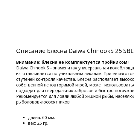
Описание Блесна Daiwa ChinookS 25 SBL
Внимание: блесна не комплектуется тройником!
Daiwa Chinook S - знаменитая универсальная колеблющ
изготавливается по уникальным лекалам. При ее изгот
ступеней контроля качества. Блесна располагает высо
собственной неповторимой игрой, может использоваться
подходит для сверхдальних забросов и быстро погружае
Рекомендуется для ловли любой хищной рыбы, населяюще
рыболовов-лососятников.
длина: 60 мм.
вес: 25 гр.