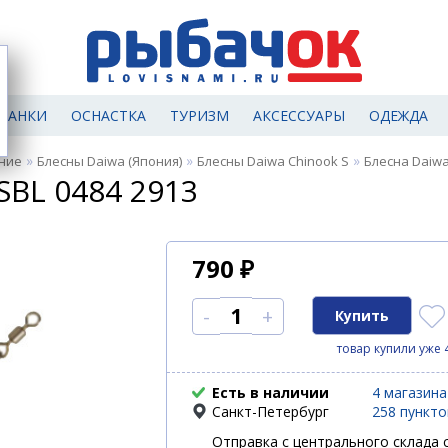
МАНКИ
ОСНАСТКА
ТУРИЗМ
АКСЕССУАРЫ
ОДЕЖДА
»
»
»
ние
Блесны Daiwa (Япония)
Блесны Daiwa Chinook S
Блесна Daiwa
SBL 0484 2913
790
₽
-
+
товар купили уже 
Есть в наличии
4 магазина
Санкт-Петербург
258 пункт
Отправка с центрального склада с