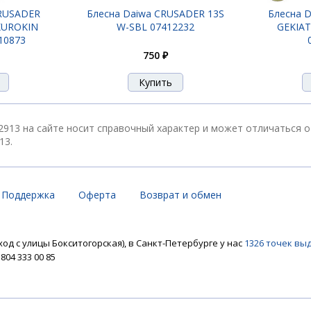
CRUSADER
Блесна Daiwa CRUSADER 13S
Блесна D
 KUROKIN
W-SBL 07412232
GEKIAT
10873
750 ₽
 2913 на сайте носит справочный характер и может отличаться 
13.
Поддержка
Оферта
Возврат и обмен
ход с улицы Бокситогорская), в Санкт-Петербурге у нас
1326 точек вы
04 333 00 85