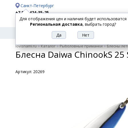
Санкт-Петербург
+7 812 424-35-25
Для отображения цен и наличия будет использоватся
Доставка
Оплата
Региональная доставка
, выбрать город?
УДИЛИЩА
СПИННИНГИ
КАТУШКИ
ПРИ
РЫБОЛОВНЫЕ
»
»
»
lovisnami.ru
Каталог
Рыболовные приманки
Блесны лет
ТОВАРЫ
Блесна Daiwa ChinookS 25 
Артикул:
20269