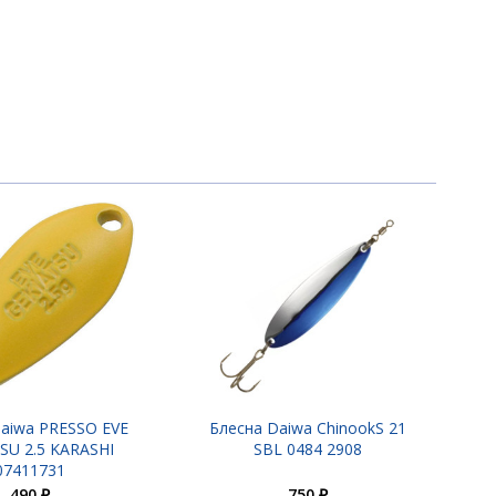
770 ₽
aiwa PRESSO EVE
Блесна Daiwa ChinookS 21
SU 2.5 KARASHI
SBL 0484 2908
07411731
490 ₽
750 ₽