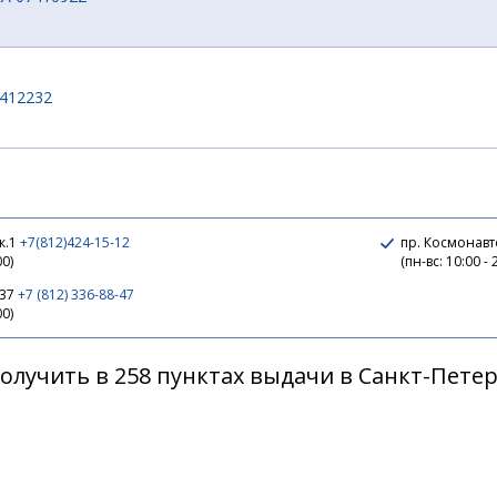
412232
I 07410924
к.1
+7(812)424-15-12
пр. Космонавт
00)
(пн-вс: 10:00 - 
137
+7 (812) 336-88-47
A 07410932
00)
олучить в 258 пунктах выдачи в Санкт-Пете
7412253