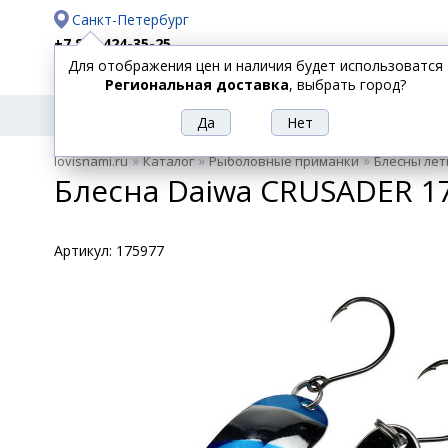
Санкт-Петербург
+7 812 424-35-25
Для отображения цен и наличия будет использоватся
Доставка
Оплата
Региональная доставка
, выбрать город?
УДИЛИЩА
СПИННИНГИ
КАТУШКИ
ПРИ
РЫБОЛОВНЫЕ
»
»
»
lovisnami.ru
Каталог
Рыболовные приманки
Блесны лет
ТОВАРЫ
Блесна Daiwa CRUSADER 17
Артикул:
175977