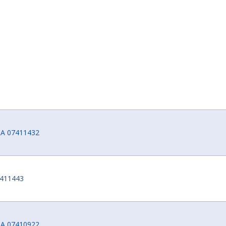
A 07411432
411443
A 07410922