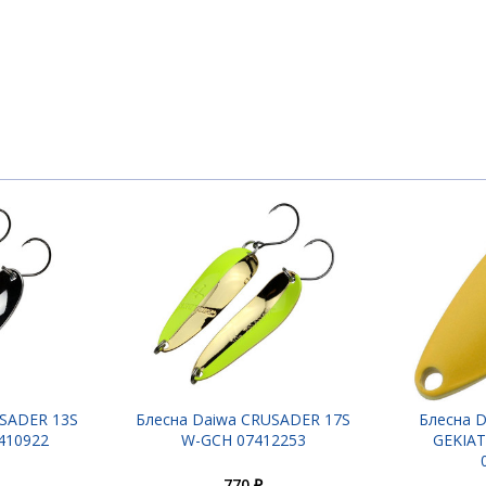
412252
USADER 13S
Блесна Daiwa CRUSADER 17S
Блесна D
410922
W-GCH 07412253
GEKIAT
770 ₽