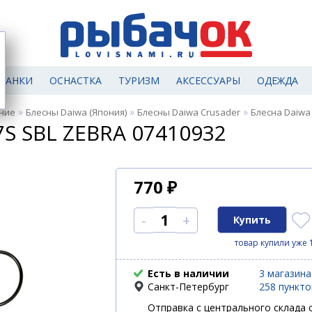
МАНКИ
ОСНАСТКА
ТУРИЗМ
АКСЕССУАРЫ
ОДЕЖДА
»
»
»
ние
Блесны Daiwa (Япония)
Блесны Daiwa Crusader
Блесна Daiwa
S SBL ZEBRA 07410932
770
₽
-
+
товар купили уже 
Есть в наличии
3 магазина
Санкт-Петербург
258 пункт
Отправка с центрального склада с