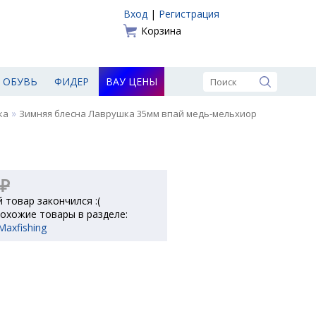
Вход
|
Регистрация
Корзина
ОБУВЬ
ФИДЕР
ВАУ ЦЕНЫ
»
ка
Зимняя блесна Лаврушка 35мм впай медь-мельхиор
 ₽
 товар закончился :(
охожие товары в разделе:
axfishing