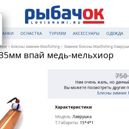
МАНКИ
ОСНАСТКА
ТУРИЗМ
АКСЕССУАРЫ
ОДЕЖДА
»
»
мние
Блесны зимние Maxfishing
Зимние блесны Maxfishing Лавруш
 35мм впай медь-мельхиор
750
Нам очень жаль, но данный
Вы можете посмотреть другие п
Блесны зимние M
Характеристики
Модель:
Лаврушка
Т.Габариты:
15*4*1