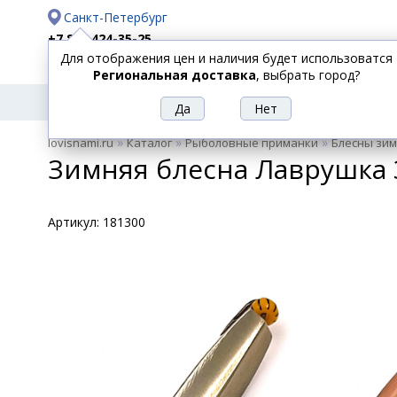
Санкт-Петербург
+7 812 424-35-25
Для отображения цен и наличия будет использоватся
Доставка
Оплата
Региональная доставка
, выбрать город?
УДИЛИЩА
СПИННИНГИ
КАТУШКИ
ПРИ
РЫБОЛОВНЫЕ
»
»
»
lovisnami.ru
Каталог
Рыболовные приманки
Блесны зи
ТОВАРЫ
Зимняя блесна Лаврушка
Артикул:
181300