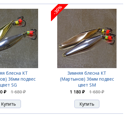
-30%
яя блесна КТ
Зимняя блесна КТ
ов) 36мм подвес
(Мартынов) 36мм подвес
цвет SG
цвет SM
0 ₽
1 680 ₽
1 180 ₽
1 680 ₽