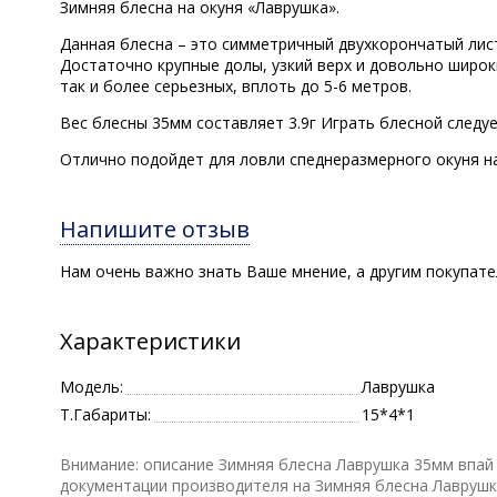
Зимняя блесна на окуня «Лаврушка».
Данная блесна – это симметричный двухкорончатый лист
Достаточно крупные долы, узкий верх и довольно широки
так и более серьезных, вплоть до 5-6 метров.
Вес блесны 35мм составляет 3.9г Играть блесной следу
Отлично подойдет для ловли спеднеразмерного окуня на
Напишите отзыв
Нам очень важно знать Ваше мнение, а другим покупат
Характеристики
Модель:
Лаврушка
Т.Габариты:
15*4*1
Внимание: описание Зимняя блесна Лаврушка 35мм впай 
документации производителя на Зимняя блесна Лаврушк