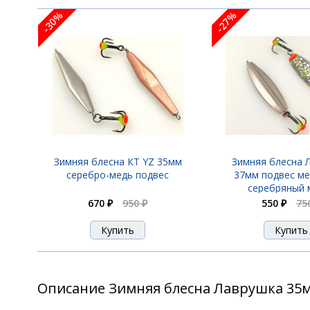
-30%
-27%
Зимняя блесна КТ YZ 35мм
Зимняя блесна Л
серебро-медь подвес
37мм подвес ме
серебряный 
670 ₽
950 ₽
550 ₽
75
Описание Зимняя блесна Лаврушка 35