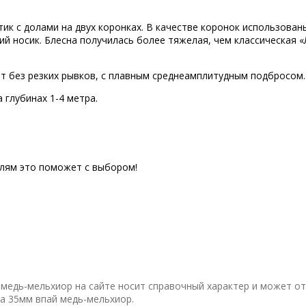
ик с долами на двух коронках. В качестве коронок использова
й носик. Блесна получилась более тяжелая, чем классическая «Л
ет без резких рывков, с плавным среднеамплитудным подбросом.
 глубинах 1-4 метра.
елям это поможет с выбором!
медь-мельхиор на сайте носит справочный характер и может от
а 35мм впай медь-мельхиор.