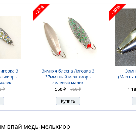
-27%
-30%
иговка 3
Зимняя блесна Лиговка 3
Зимн
льхиор -
37мм впай мельхиор -
(Мартын
малек
зеленый малек
0 ₽
550 ₽
750 ₽
1 18
мм впай медь-мельхиор