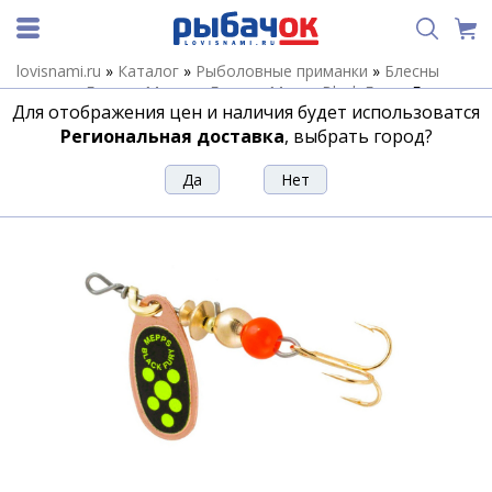
lovisnami.ru
»
Каталог
»
Рыболовные приманки
»
Блесны
летние
»
Блесны Mepps
»
Блесны Mepps Black Fury
»
Блесна
Для отображения цен и наличия будет использоватся
Mepps Black Fury Cu №1 (Ch)
Региональная доставка
, выбрать город?
Блесна Mepps Black Fury Cu №1 (Ch)
Артикул:
11531