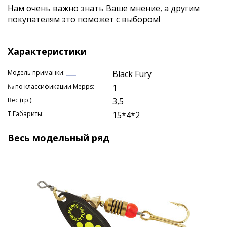
вариант очень эффективен при охоте за
Нам очень важно знать Ваше мнение, а другим
осторожной рыбой).
покупателям это поможет с выбором!
Внимание! Блесны могут поставляться, как в
блистере, так и на подложке, в зависимости от
Характеристики
года поставки и поставщика!
Модель приманки:
Black Fury
№ по классификации Mepps:
1
Вес (гр.):
3,5
Т.Габариты:
15*4*2
Весь модельный ряд