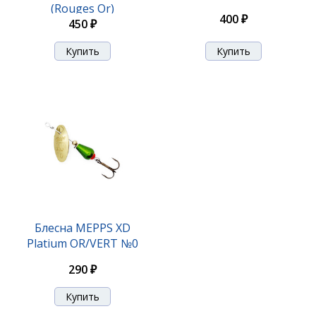
(Rouges Or)
400 ₽
450 ₽
Блесна Mepps Black Fury Cu №0 (Or)
490 ₽
Блесна MEPPS XD
Platium OR/VERT №0
290 ₽