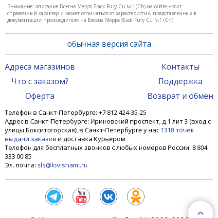
Блесна Mepps Black Fury Cu №1 (Ch)
Внимание: описание Блесна Mepps Black Fury Cu №1 (Ch) на сайте носит
справочный характер и может отличаться от характеристик, представленных в
документации производителя на Блесна Mepps Black Fury Cu №1 (Ch).
490 ₽
обычная версия сайта
Адреса магазинов
Контакты
Что с заказом?
Поддержка
Оферта
Возврат и обмен
Телефон в Санкт-Петербурге: +7 812 424-35-25
Адрес в Санкт-Петербурге: Ириновский проспект, д 1 лит 3 (вход с
улицы Бокситогорская), в Санкт-Петербурге у нас
1318 точек
выдачи заказов
и доставка Курьером
Телефон для бесплатных звонков с любых номеров России: 8 804
333 00 85
Эл. почта:
sls@lovisnami.ru
Блесна Mepps Black Fury Cu №1 (Or)
490 ₽