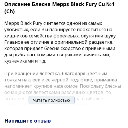
Описание Блесна Mepps Black Fury Cu №1
(Ch)
Mepps Black Fury считается одной из самых
уловистых, если Вы планируете поохотиться на
хищников семейства форелевых, окуня или щуку.
Главное ее отличие в оригинальной расцветке,
которая придает блесне сходство с привычными
для рыбы насекомыми: сверчками, личинками,
кузнечиками и т.д.
При вращении лепестка, благодаря цветным
точкам наклеек и ее черной подложке, приманка
напоминает крупное насекомое. Поскольку блесны
оснащаются лепестками различных цветов, то
всегда есть возможность выбора наиболее
Читать полностью
удачного сочетания. В одном случае,
предпочтительней окажется яркая окраска,
контрастирующая с окружающим фоном, в другом
Напишите отзыв
— «покровительственная», т.е. маскирующая (такой