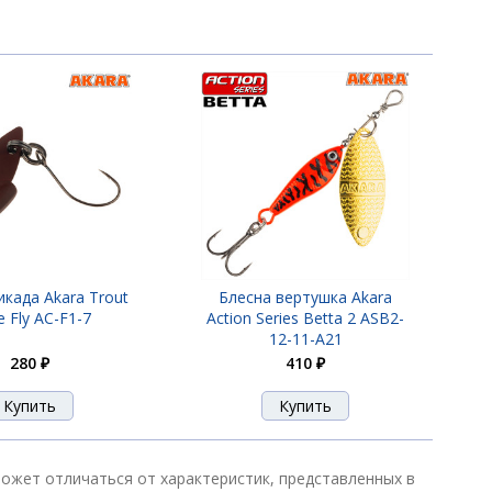
400 ₽
370 ₽
370 ₽
икада Akara Trout
Блесна вертушка Akara
 Fly AC-F1-7
Action Series Betta 2 ASB2-
12-11-A21
280 ₽
410 ₽
370 ₽
370 ₽
и может отличаться от характеристик, представленных в