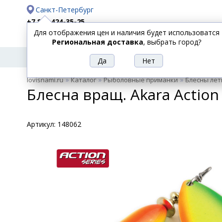
Санкт-Петербург
+7 812 424-35-25
Для отображения цен и наличия будет использоватся
Доставка
Оплата
Региональная доставка
, выбрать город?
УДИЛИЩА
СПИННИНГИ
КАТУШКИ
ПРИ
РЫБОЛОВНЫЕ
»
»
»
lovisnami.ru
Каталог
Рыболовные приманки
Блесны лет
ТОВАРЫ
Блесна вращ. Akara Action S
Артикул:
148062