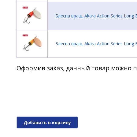
Блесна вращ. Akara Action Series Long Be
Блесна вращ. Akara Action Series Long Be
Оформив заказ, данный товар можно п
Блесна вращ. Akara Action Series Long Be
Блесна вращ. Akara Action Series Long Be
Добавить в корзину
Блесна вращ. Akara Action Series Long Be