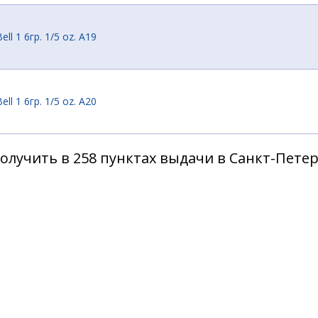
ll 1 6гр. 1/5 oz. A19
ll 1 6гр. 1/5 oz. A20
олучить в 258 пунктах выдачи в Санкт-Пете
ll 1 6гр. 1/5 oz. A21
ll 1 6гр. 1/5 oz. A31
ll 2 9,5гр. 1/3 oz. A 8