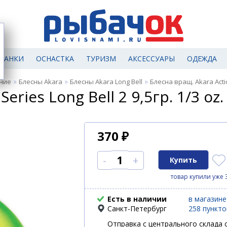
МАНКИ
ОСНАСТКА
ТУРИЗМ
АКСЕССУАРЫ
ОДЕЖДА
»
»
»
ние
Блесны Akara
Блесны Akara Long Bell
Блесна вращ. Akara Action
eries Long Bell 2 9,5гр. 1/3 oz.
370
₽
-
+
товар купили уже 
Есть в наличии
в магазине
Санкт-Петербург
258 пункт
Отправка с центрального склада с