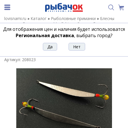
lovisnami.ru
»
Каталог
»
Рыболовные приманки
»
Блесны
зимние
»
Блесны зимние Maxfishing
»
Зимние блесны
Для отображения цен и наличия будет использоватся
Maxfishing Маралистик
»
Блесна зимняя Маралистик90 VV
70мм впай мельхиор
Региональная доставка
, выбрать город?
Блесна зимняя Маралистик90 VV
70мм впай мельхиор
Артикул:
208023