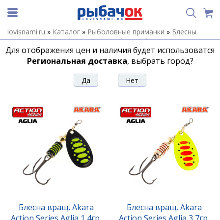
lovisnami.ru
»
Каталог
»
Рыболовные приманки
»
Блесны
летние
»
Блесны Akara
»
Блесны Akara Aglia
Для отображения цен и наличия будет использоватся
Блесны Akara Aglia
Региональная доставка
, выбрать город?
Сортировка
Фильтр
Блесна вращ. Akara
Блесна вращ. Akara
Action Series Aglia 1 4гр.
Action Series Aglia 3 7гр.