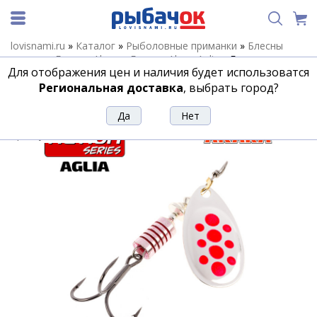
lovisnami.ru
»
Каталог
»
Рыболовные приманки
»
Блесны
летние
»
Блесны Akara
»
Блесны Akara Aglia
»
Блесна вращ.
Для отображения цен и наличия будет использоватся
Akara Action Series Aglia 1 4гр. 1/7 oz. A02
Региональная доставка
, выбрать город?
Блесна вращ. Akara Action Series Aglia
1 4гр. 1/7 oz. A02
Артикул:
132887