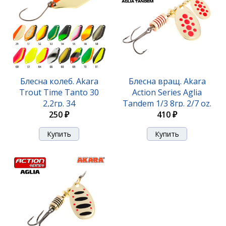
290 ₽
Блесна колеб. Akara
Блесна вращ. Akara
Trout Time Tanto 30
Action Series Aglia
2,2гр. 34
Tandem 1/3 8гр. 2/7 oz.
250 ₽
410 ₽
A04
Блесна вращ. Akara Action Series Aglia 0 2,5гр. 1/11
oz. A02
290 ₽