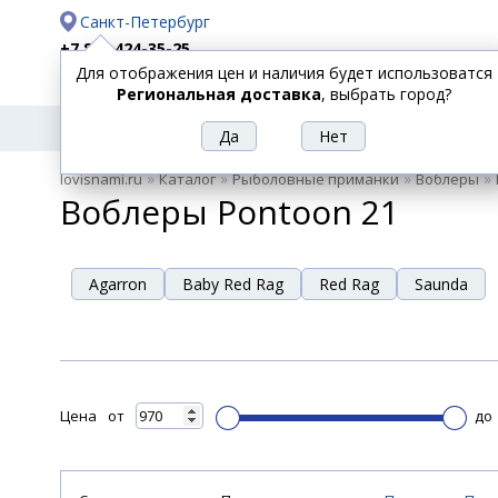
Санкт-Петербург
+7 812 424-35-25
Для отображения цен и наличия будет использоватся
Доставка
Оплата
Региональная доставка
, выбрать город?
УДИЛИЩА
СПИННИНГИ
КАТУШКИ
ПРИ
РЫБОЛОВНЫЕ
»
»
»
»
lovisnami.ru
Каталог
Рыболовные приманки
Воблеры
ТОВАРЫ
Воблеры Pontoon 21
Agarron
Baby Red Rag
Red Rag
Saunda
Цена
от
до