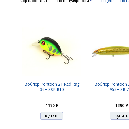
Сортировать по:
По популярности
По цене
По 
Воблер Pontoon 21 Red Rag
Воблер Pontoon 
36F-SSR R10
95SF-SR 
1170 ₽
1390 ₽