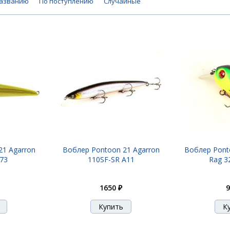
названию
По поступлению
Случайные
21 Agarron
Воблер Pontoon 21 Agarron
Воблер Pont
773
110SF-SR A11
Rag 3
1650 ₽
9