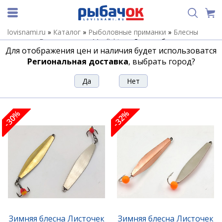
lovisnami.ru
»
Каталог
»
Рыболовные приманки
»
Блесны
зимние
»
Блесны зимние Maxfishing
»
Зимние блесны
Для отображения цен и наличия будет использоватся
Maxfishing Тяпков
Региональная доставка
, выбрать город?
Зимние блесны Maxfishing Тяпков
Сортировка
Фильтр
-30%
-32%
Зимняя блесна Листочек
Зимняя блесна Листочек