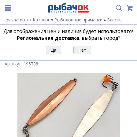
lovisnami.ru
»
Каталог
»
Рыболовные приманки
»
Блесны
зимние
»
Блесны зимние Maxfishing
»
Зимние блесны
Для отображения цен и наличия будет использоватся
Maxfishing Тяпков
»
Зимняя блесна Листочек Тяпкова
подвес 50мм медь-нейзильбер
Региональная доставка
, выбрать город?
Зимняя блесна Листочек Тяпкова
подвес 50мм медь-нейзильбер
Артикул:
195788