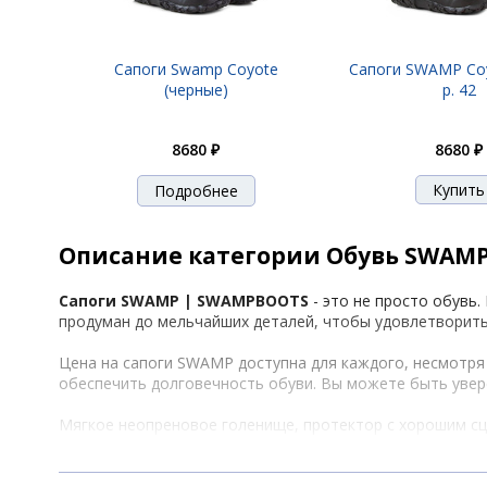
Сапоги Swamp Coyote
Сапоги SWAMP Co
(черные)
р. 42
8680 ₽
8680 ₽
Подробнее
Описание категории Обувь SWAM
Сапоги SWAMP | SWAMPBOOTS
- это не просто обувь
продуман до мельчайших деталей, чтобы удовлетворить
Цена на сапоги SWAMP доступна для каждого, несмотря
обеспечить долговечность обуви. Вы можете быть увере
Мягкое неопреновое голенище, протектор с хорошим сц
SWAMP
полностью водонепроницаемы, обеспечивая над