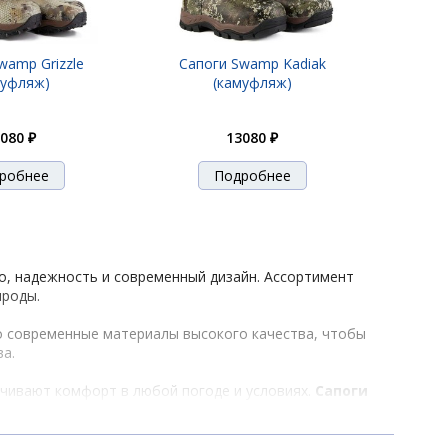
wamp Grizzle
Сапоги Swamp Kadiak
муфляж)
(камуфляж)
080 ₽
13080 ₽
робнее
Подробнее
во, надежность и современный дизайн. Ассортимент
ироды.
ко современные материалы высокого качества, чтобы
ва.
ечивают комфорт в любой погоде и условиях.
Сапоги
ели защитят ваши ноги от холода и сырости зимой.