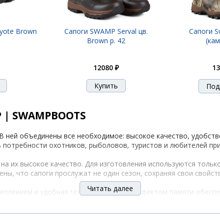
yote Brown
Сапоги SWAMP Serval цв.
Сапоги S
Brown р. 42
(ка
12080 ₽
13
Под
P | SWAMPBOOTS
. В ней объединены все необходимое: высокое качество, удобст
 потребности охотников, рыболовов, туристов и любителей пр
 на их высокое качество. Для изготовления используются толь
ны, что сапоги прослужат не один сезон, сохраняя свои свойст
Читать далее
еплением и удобная гелевая стелька с эффектом памяти обесп
ежную теплоизоляцию в холодную погоду. Наши утепленные мод