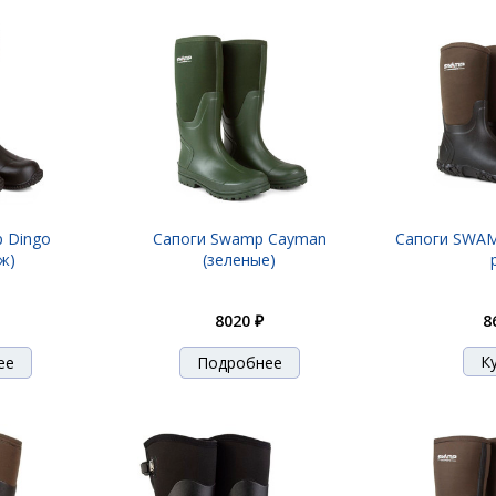
 Dingo
Сапоги Swamp Cayman
Сапоги SWAM
ж)
(зеленые)
8020 ₽
8
ее
Подробнее