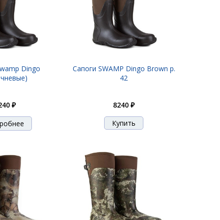
Swamp Dingo
Сапоги SWAMP Dingo Brown р.
ичневые)
42
240 ₽
8240 ₽
робнее