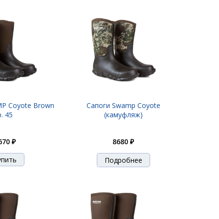
P Coyote Brown
Сапоги Swamp Coyote
р. 45
(камуфляж)
670 ₽
8680 ₽
Подробнее