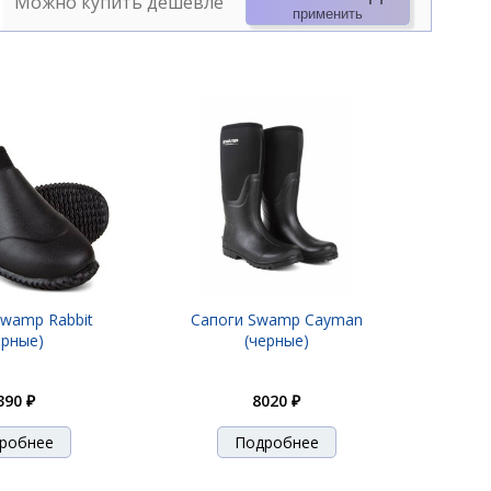
Можно купить дешевле
применить
wamp Rabbit
Сапоги Swamp Cayman
ерные)
(черные)
390 ₽
8020 ₽
робнее
Подробнее