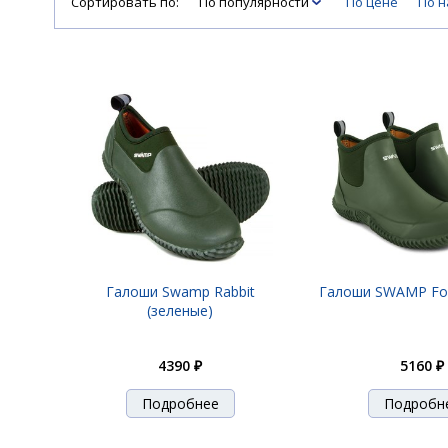
Сортировать по:
По популярности
По цене
По 
Галоши Swamp Rabbit
Галоши SWAMP Fox
(зеленые)
4390 ₽
5160 ₽
Подробнее
Подробн