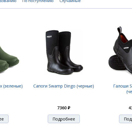
названию
По поступлению
Случайные
 (зеленые)
Сапоги Swamp Dingo (черные)
Галоши S
(ч
7360 ₽
4
ее
Подробнее
Под