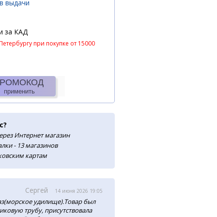
ов выдачи
и за КАД
Петербургу при покупке от 15000
РОМОКОД
применить
с?
ерез Интернет магазин
лки - 13 магазинов
нковским картам
Сергей
14 июня 2026 19:05
аз(морское удилище).Товар был
тиковую трубу, присутствовала