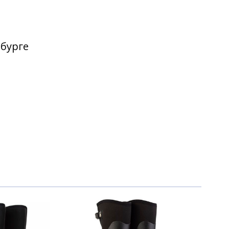
рбурге