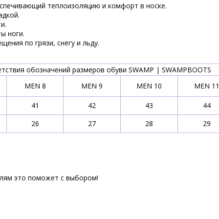
спечивающий теплоизоляцию и комфорт в носке.
адкой.
и.
ы ноги.
ния по грязи, снегу и льду.
етствия обозначений размеров обуви SWAMP | SWAMPBOOTS
MEN 8
MEN 9
MEN 10
MEN 1
41
42
43
44
26
27
28
29
елям это поможет с выбором!