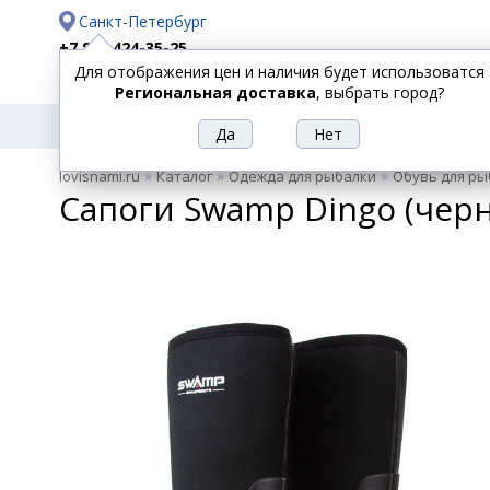
Санкт-Петербург
+7 812 424-35-25
Для отображения цен и наличия будет использоватся
Доставка
Оплата
Региональная доставка
, выбрать город?
УДИЛИЩА
СПИННИНГИ
КАТУШКИ
ПРИ
РЫБОЛОВНЫЕ
»
»
»
lovisnami.ru
Каталог
Одежда для рыбалки
Обувь для ры
ТОВАРЫ
Сапоги Swamp Dingo (чер