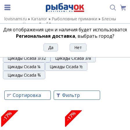
lovisnami.ru
»
Каталог
»
Рыболовные приманки
»
Блесны
летние
»
Цикады Reef Runner
Для отображения цен и наличия будет использоватся
Цикады Reef Runner
Региональная доставка
, выбрать город?
Цикады Cicada 1/16
Цикады Cicada 1/8
Цикады Cicada 3/32
Цикады Cicada 3/8
Цикады Cicada ¼
Цикады Cicada ½
Цикады Cicada ¾
Сортировка
Фильтр
-17%
-17%