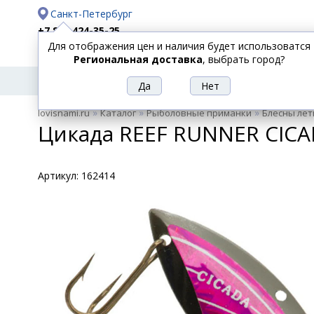
Санкт-Петербург
+7 812 424-35-25
Для отображения цен и наличия будет использоватся
Доставка
Оплата
Региональная доставка
, выбрать город?
УДИЛИЩА
СПИННИНГИ
КАТУШКИ
ПРИ
РЫБОЛОВНЫЕ
»
»
»
lovisnami.ru
Каталог
Рыболовные приманки
Блесны лет
ТОВАРЫ
Цикада REEF RUNNER CICA
Артикул:
162414