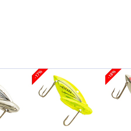
l|vr/Chrt)
l/Sil)
-17%
-18%