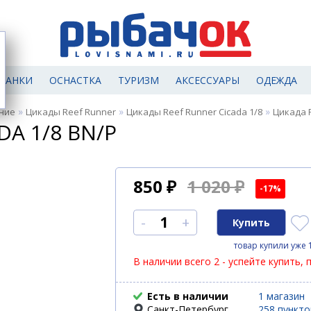
МАНКИ
ОСНАСТКА
ТУРИЗМ
АКСЕССУАРЫ
ОДЕЖДА
»
»
»
ние
Цикады Reef Runner
Цикады Reef Runner Cicada 1/8
Цикада 
DA 1/8 BN/P
850
₽
1 020 ₽
-17%
-
+
товар купили уже 
В наличии всего 2 - успейте купить, 
Есть в наличии
1 магазин
Санкт-Петербург
258 пункт