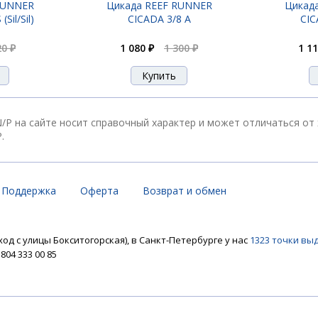
RUNNER
Цикада REEF RUNNER
Цикад
Sil/Sil)
CICADA 3/8 A
CIC
20 ₽
1 080 ₽
1 300 ₽
1 11
P на сайте носит справочный характер и может отличаться от 
.
Поддержка
Оферта
Возврат и обмен
ход с улицы Бокситогорская), в Санкт-Петербурге у нас
1323 точки вы
04 333 00 85