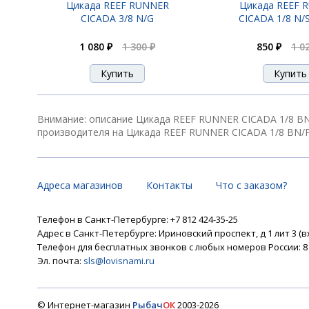
Цикада REEF RUNNER
Цикада REEF 
CICADA 3/8 N/G
CICADA 1/8 N/S (
1 080 ₽
1 300 ₽
850 ₽
1 0
Внимание: описание Цикада REEF RUNNER CICADA 1/8 BN/
производителя на Цикада REEF RUNNER CICADA 1/8 BN/P
Адреса магазинов
Контакты
Что с заказом?
Телефон в Санкт-Петербурге: +7 812 424-35-25
Адрес в Санкт-Петербурге: Ириновский проспект, д 1 лит 3 (в
Телефон для бесплатных звонков с любых номеров России: 8 8
Эл. почта:
sls@lovisnami.ru
© Интернет-магазин
Рыбач
ОК
2003-2026