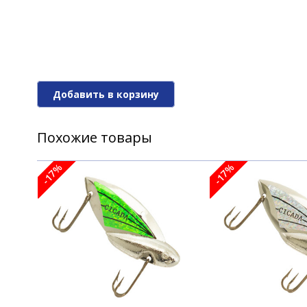
Цикада REEF RUNNER CICADA 1/8 N/B
Цикада REEF RUNNER CICADA 1/8 N/C (Si
Добавить в корзину
Похожие товары
Цикада REEF RUNNER CICADA 1/8 N/S (Si
-17%
-17%