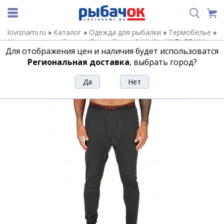
lovisnami.ru
»
Каталог
»
Одежда для рыбалки
»
Термобелье
»
Мужское термобелье
»
Термобелье SIMMS
»
КАЛЬСОНЫ
Для отображения цен и наличия будет использоватся
SIMMS LIGHTWEIGHT BASELAYER BOTTOM, CARBON
Региональная доставка
, выбрать город?
КАЛЬСОНЫ SIMMS LIGHTWEIGHT
BASELAYER BOTTOM, CARBON