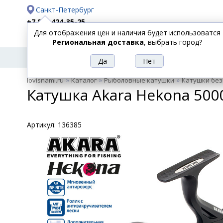
Санкт-Петербург
+7 812 424-35-25
Для отображения цен и наличия будет использоватся
Доставка
Оплата
Региональная доставка
, выбрать город?
УДИЛИЩА
СПИННИНГИ
КАТУШКИ
ПРИ
РЫБОЛОВНЫЕ
»
»
»
lovisnami.ru
Каталог
Рыболовные катушки
Катушки бе
ТОВАРЫ
Катушка Akara Hekona 5000
Артикул:
136385