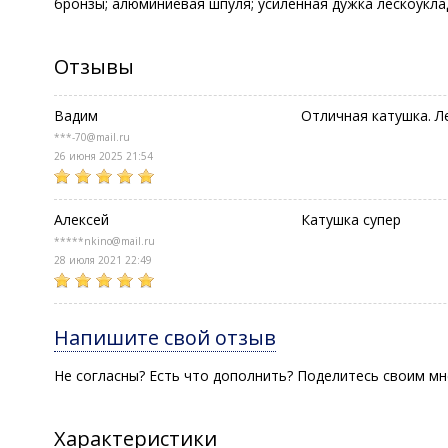
бронзы; алюминиевая шпуля; усиленная дужка лескоукл
Отзывы
Вадим
Отличная катушка. Л
***-70@mail.ru
26 июня 2025 21:54
Алексей
Катушка супер
*****nkino@mail.ru
28 июля 2021 22:49
Напишите свой отзыв
Не согласны? Есть что дополнить? Поделитесь своим мн
Характеристики