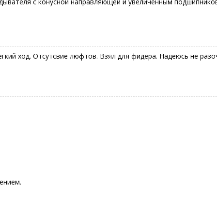
адывателя с конусной направляющей и увеличенным подшипнико
егкий ход. Отсутсвие люфтов. Взял для фидера. Надеюсь не разо
ением.