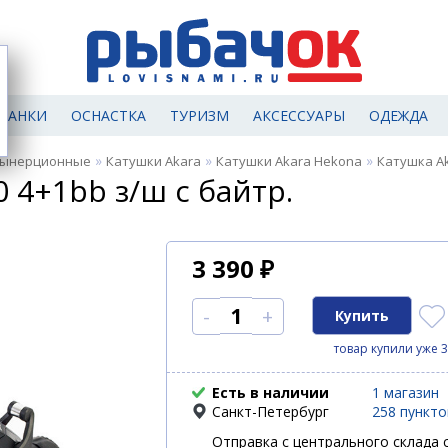
МАНКИ
ОСНАСТКА
ТУРИЗМ
АКСЕССУАРЫ
ОДЕЖДА
»
»
»
зынерционные
Катушки Akara
Катушки Akara Hekona
Катушка Ak
 4+1bb з/ш с байтр.
3 390
₽
-
+
товар купили уже 3
Есть в наличии
1 магазин
Санкт-Петербург
258 пункт
Отправка с центрального склада с