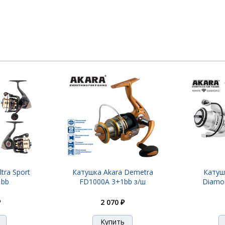
tra Sport
Катушка Akara Demetra
Катуш
 bb
FD1000A 3+1bb з/ш
Diamo
₽
2 070 ₽