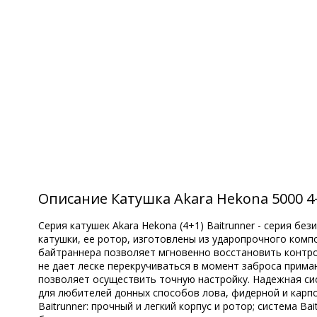
Описание Катушка Akara Hekona 5000 4+
Серия катушек Akara Hekona (4+1) Baitrunner - серия без
катушки, ее ротор, изготовлены из ударопрочного ком
байтраннера позволяет мгновенно восстановить контр
не дает леске перекручиваться в момент заброса прима
позволяет осуществить точную настройку. Надежная си
для любителей донных способов лова, фидерной и карпо
Baitrunner: прочный и легкий корпус и ротор; система 