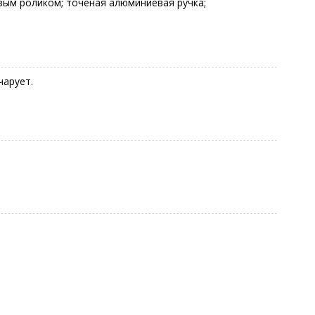
вым роликом; точеная алюминиевая ручка;
чарует.