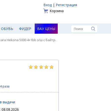
Вход
|
Регистрация
Корзина
ОБУВЬ
ФИДЕР
ВАУ ЦЕНЫ
ara Hekona 5000 4+1bb з/ш с байтр.
4 раза
ов выдачи
 08.08.2026