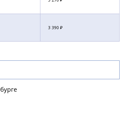
3 390 ₽
рбурге