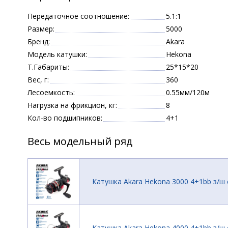
Передаточное соотношение:
5.1:1
Размер:
5000
Бренд:
Akara
Модель катушки:
Hekona
Т.Габариты:
25*15*20
Вес, г:
360
Лесоемкость:
0.55мм/120м
Нагрузка на фрикцион, кг:
8
Кол-во подшипников:
4+1
Весь модельный ряд
Катушка Akara Hekona 3000 4+1bb з/ш 
Катушка Akara Hekona 4000 4+1bb з/ш 