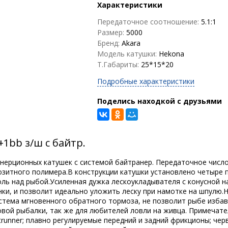
Характеристики
Передаточное соотношение:
5.1:1
Размер:
5000
Бренд:
Akara
Модель катушки:
Hekona
Т.Габариты:
25*15*20
Подробные характеристики
Поделись находкой с друзьями
1bb з/ш с байтр.
инерционных катушек с системой байтранер. Передаточное число н
позитного полимера.В конструкции катушки установлено четыре
оль над рыбой.Усиленная дужка лескоукладывателя с конусной
нки, и позволит идеально уложить леску при намотке на шпулю.
стема мгновенного обратного тормоза, не позволит рыбе избав
вой рыбалки, так же для любителей ловли на живца. Примечате
Baitrunner; плавно регулируемые передний и задний фрикционы; ч